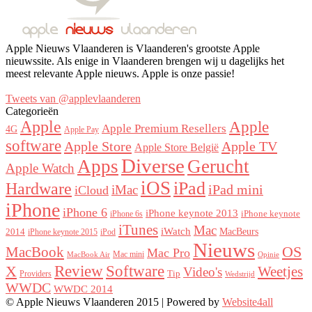
Apple Nieuws Vlaanderen is Vlaanderen's grootste Apple
nieuwssite. Als enige in Vlaanderen brengen wij u dagelijks het
meest relevante Apple nieuws. Apple is onze passie!
Tweets van @applevlaanderen
Categorieën
Apple
Apple
Apple Premium Resellers
4G
Apple Pay
software
Apple Store
Apple TV
Apple Store België
Diverse
Apps
Gerucht
Apple Watch
iOS
iPad
Hardware
iPad mini
iMac
iCloud
iPhone
iPhone 6
iPhone keynote 2013
iPhone keynote
iPhone 6s
iTunes
Mac
iWatch
MacBeurs
2014
iPhone keynote 2015
iPod
Nieuws
MacBook
OS
Mac Pro
Mac mini
MacBook Air
Opinie
Review
Software
X
Weetjes
Video's
Tip
Providers
Wedstrijd
WWDC
WWDC 2014
© Apple Nieuws Vlaanderen 2015 | Powered by
Website4all