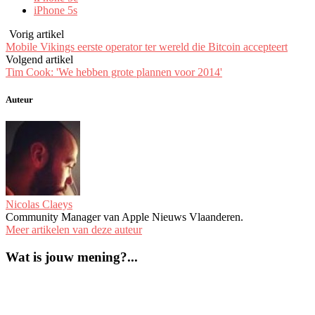
nieuw
nieuw
nieuw
(Opent
iPhone 5s
venster)
venster)
venster)
in
een
nieuw
Vorig artikel
venster)
Mobile Vikings eerste operator ter wereld die Bitcoin accepteert
Volgend artikel
Tim Cook: 'We hebben grote plannen voor 2014'
Auteur
Nicolas Claeys
Community Manager van Apple Nieuws Vlaanderen.
Meer artikelen van deze auteur
Wat is jouw mening?...