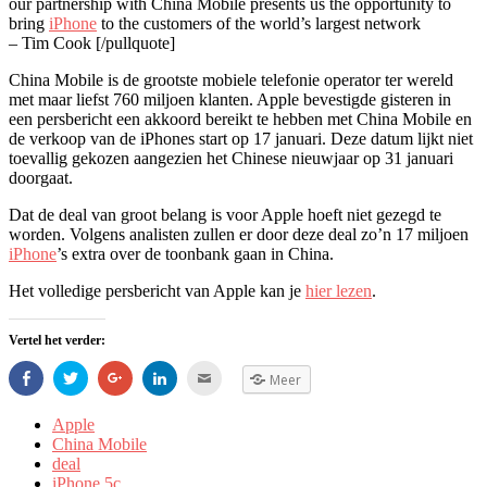
our partnership with China Mobile presents us the opportunity to
bring
iPhone
to the customers of the world’s largest network
– Tim Cook [/pullquote]
China Mobile is de grootste mobiele telefonie operator ter wereld
met maar liefst 760 miljoen klanten. Apple bevestigde gisteren in
een persbericht een akkoord bereikt te hebben met China Mobile en
de verkoop van de iPhones start op 17 januari. Deze datum lijkt niet
toevallig gekozen aangezien het Chinese nieuwjaar op 31 januari
doorgaat.
Dat de deal van groot belang is voor Apple hoeft niet gezegd te
worden. Volgens analisten zullen er door deze deal zo’n 17 miljoen
iPhone
’s extra over de toonbank gaan in China.
Het volledige persbericht van Apple kan je
hier lezen
.
Vertel het verder:
Share
Klik
Klik
Klik
Klik
Meer
op
om
om
om
om
Facebook
te
op
op
dit
(Opent
delen
Google+
LinkedIn
te
Apple
in
via
te
te
e-
een
Twitter
delen
delen.
mailen
China Mobile
nieuw
(Opent
(Opent
(Opent
naar
deal
venster)
in
in
in
een
een
een
een
vriend
iPhone 5c