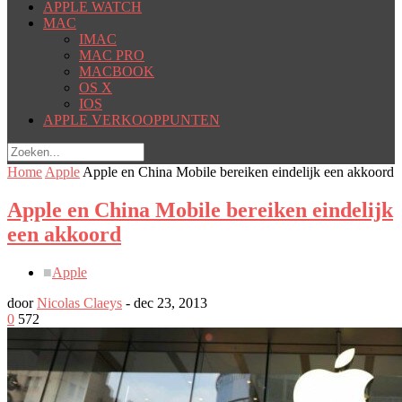
APPLE WATCH
MAC
IMAC
MAC PRO
MACBOOK
OS X
IOS
APPLE VERKOOPPUNTEN
Home
Apple
Apple en China Mobile bereiken eindelijk een akkoord
Apple en China Mobile bereiken eindelijk
een akkoord
■
Apple
door
Nicolas Claeys
-
dec 23, 2013
0
572