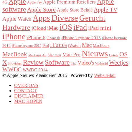
Apple
Apple
Apple Premium Resellers
4G
Apple Pay
software
Apple Store
Apple TV
Apple Store België
Diverse
Apps
Gerucht
Apple Watch
iOS
iPad
Hardware
iPad mini
iMac
iCloud
iPhone
iPhone 6
iPhone keynote 2013
iPhone keynote
iPhone 6s
iTunes
Mac
iWatch
MacBeurs
2014
iPhone keynote 2015
iPod
Nieuws
MacBook
OS
Mac Pro
Mac mini
MacBook Air
Opinie
Review
Software
X
Weetjes
Video's
Tip
Providers
Wedstrijd
WWDC
WWDC 2014
© Apple Nieuws Vlaanderen 2015 | Powered by
Website4all
OVER ONS
CONTACT
DISCLAIMER
MAC KOPEN