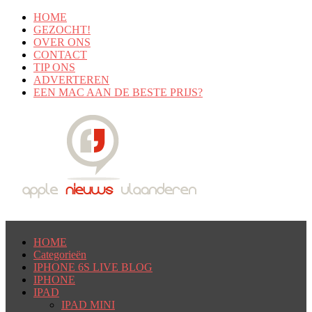
HOME
GEZOCHT!
OVER ONS
CONTACT
TIP ONS
ADVERTEREN
EEN MAC AAN DE BESTE PRIJS?
HOME
Categorieën
IPHONE 6S LIVE BLOG
IPHONE
IPAD
IPAD MINI