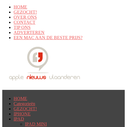
HOME
GEZOCHT!
OVER ONS
CONTACT
TIP ONS
ADVERTEREN
EEN MAC AAN DE BESTE PRIJS?
HOME
Categorieën
GEZOCHT!
IPHONE
IPAD
IPAD MINI