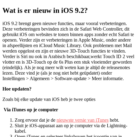
Wat is er nieuw in iOS 9.2?
iOS 9.2 brengt geen nieuwe functies, maar vooral verbeteringen.
Deze verbeteringen bevinden zich in de Safari Web Controller, dit
gebruikt iOS om websites te tonen binnen apps zonder echt Safari te
openen. Verder zijn er verbeteringen in Apple Music, onder andere
in afspeellijsten en iCloud Music Library. Ook problemen met Mail
werden opgelost en zijn er nieuwe 3D-Touch functies te vinden.
Verder is Siri nu ook in Arabisch beschikbaar,werkt Touch ID 2 veel
vlotter en is 3D-Touch op de 6s Plus een stuk vloeiender geworden
(eindelijk). Als je nog meer wilt weten kan je altijd de releasenotes
lezen. Deze vind je (als je nog niet hebt geüpdatet) onder
Instellingen > Algemeen > Software-update > Meer informatie.
Hoe updaten?
Zoals bij elke update van iOS heb je twee opties
Via iTunes op je computer
Zorg ervoor dat je de
nieuwste versie van iTunes
hebt.
Sluit je iOS-apparaat aan op je computer via de Lightning-
kabel.
Open iTunes en selecteer linksboven het icoontje van je