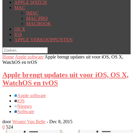
APPLE WATCH
MAC
IMAC
MAC PRO
MACBOOK
OS X
IOS
APPLE VERKOOPPUNTEN
Home
Apple software
Apple brengt updates uit voor iOS, OS X,
WatchOS en tvOS
Apple brengt updates uit voor iOS, OS X,
WatchOS en tvOS
■
Apple software
■
iOS
■
Nieuws
■
Software
door
Wouter Van Belle
-
Dec 8, 2015
0
524