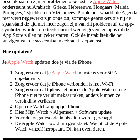
beschikbaar en zijn er problemen opgelost. Je
Apple Watch
ondersteunt nu Arabisch, Grieks, Hebreeuws, Hongaars, Maleis,
Portugees, Tsjechisch en Vietnamees. Problemen waarbij de Agenda
niet werd bijgewerkt zijn opgelost, sommige gebruikers die bij de
spaarstand de tijd niet meer zagen zijn van dit probleem af, de app-
symbolen worden nu steeds correct weergegeven, en apps uit de
App-Store zullen nu zeker starten. Ook de instabiliteit die het
wijzigen van de systeemtaal meebracht is opgelost.
Hoe updaten?
Je
Apple Watch
updaten doe je via de iPhone.
Zorg ervoor dat je
Apple Watch
minstens voor 50%
opgeladen is
Zorg ervoor dat je iPhone verbonden is met Wi-Fi
Zorg ervoor dat tijdens het proces de Apple Watch en de
iPhone niet te ver uit mekaar raken, anders kunnen ze
verbinding verliezen.
Open de Watch-app op je iPhone.
Kies Mijn Watch > Algemeen > Software-update.
Voer de toegangscode in als dit u wordt gevraagd.
De Apple Watch wordt nu geüpdatet. Wacht tot de Apple
Watch vanzelf heropstart. Dit kan even duren.