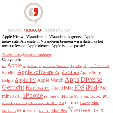
Apple Nieuws Vlaanderen is Vlaanderen's grootste Apple
nieuwssite. Als enige in Vlaanderen brengen wij u dagelijks het
meest relevante Apple nieuws. Apple is onze passie!
Tweets van @applevlaanderen
Categorieën
Apple
Apple Premium
4G
Apple Music
Apple Nieuws Vlaanderen
Apple Pay
Apple software
Apple Store
Resellers
Apple Store
Diverse
Apps
Apple TV
Apple Watch
België
Gerucht
iOS
iPad
Hardware
iMac
iPad
iCloud
iPhone
mini
iPhone 6
iPhone 6S
iPhone keynote 2013
iPad Pro
iTunes
Mac
iWatch
iPhone keynote 2015
iPhone keynote 2014
iPod
Nieuws
OS X
MacBook
Mac Pro
MacBeurs
Mac mini