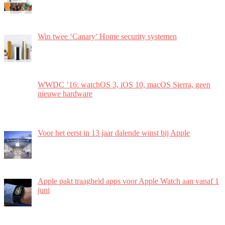
Win twee ‘Canary’ Home security systemen
WWDC ’16: watchOS 3, iOS 10, macOS Sierra, geen
nieuwe hardware
Voor het eerst in 13 jaar dalende winst bij Apple
Apple pakt traagheid apps voor Apple Watch aan vanaf 1
juni