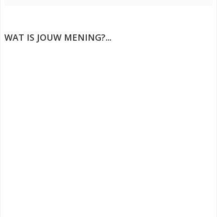
n
s
t
e
r
)
WAT IS JOUW MENING?...