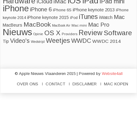
iOS
iPad
Hardware
iPad mini
iMac
iCloud
iPhone
iPhone 6
iPhone keynote 2013
iPhone 6S
iPhone
iTunes
Mac
iPhone keynote 2015
iWatch
keynote 2014
iPod
MacBook
Mac Pro
MacBeurs
MacBook Air
Mac mini
Nieuws
Review
Software
OS X
Opinie
Providers
Weetjes
Video's
WWDC
WWDC 2014
Tip
Wedstrijd
© Apple Nieuws Vlaanderen 2015 | Powered by
Website4all
OVER ONS
CONTACT
DISCLAIMER
MAC KOPEN