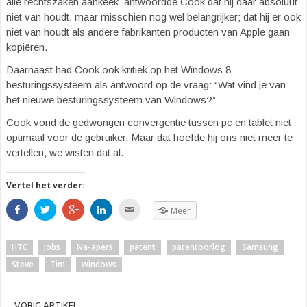
alle rechtszaken aankeek antwoordde Cook dat hij daar absoluut
niet van houdt, maar misschien nog wel belangrijker; dat hij er ook
niet van houdt als andere fabrikanten producten van Apple gaan
kopiëren.
Daarnaast had Cook ook kritiek op het Windows 8
besturingssysteem als antwoord op de vraag: “Wat vind je van
het nieuwe besturingssysteem van Windows?”
Cook vond de gedwongen convergentie tussen pc en tablet niet
optimaal voor de gebruiker. Maar dat hoefde hij ons niet meer te
vertellen, we wisten dat al.
Vertel het verder:
S
K
K
K
K
Meer
h
l
l
l
l
a
i
i
i
i
r
k
k
k
k
e
o
o
o
o
HTC
Jobs
Na-apers
patent
patentoorlog
Samsung
o
m
m
m
m
p
t
o
o
d
Steve
Tim
windows
F
e
p
p
i
a
d
G
L
t
c
e
o
i
t
e
l
o
n
e
b
e
g
k
e
VORIG ARTIKEL
o
n
l
e
-