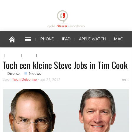
IPHONE
IPAD
APPLE WATCH
MAC
OS X
IOS
APPLE VERKOOPPUNTEN
Toch een kleine Steve Jobs in Tim Cook
■
■
Diverse
Nieuws
door
Toon Debonne
-
apr 25, 2012
0