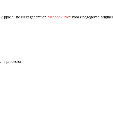
t Apple “The Next generation
Macbook Pro
” voor (toegegeven origin
he processor