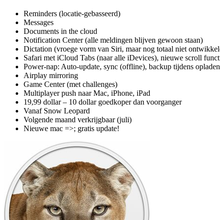
Reminders (locatie-gebasseerd)
Messages
Documents in the cloud
Notification Center (alle meldingen blijven gewoon staan)
Dictation (vroege vorm van Siri, maar nog totaal niet ontwikke
Safari met iCloud Tabs (naar alle iDevices), nieuwe scroll funct
Power-nap: Auto-update, sync (offline), backup tijdens opladen
Airplay mirroring
Game Center (met challenges)
Multiplayer push naar Mac, iPhone, iPad
19,99 dollar – 10 dollar goedkoper dan voorganger
Vanaf Snow Leopard
Volgende maand verkrijgbaar (juli)
Nieuwe mac =>; gratis update!