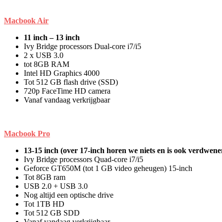
Macbook Air
11 inch – 13 inch
Ivy Bridge processors Dual-core i7/i5
2 x USB 3.0
tot 8GB RAM
Intel HD Graphics 4000
Tot 512 GB flash drive (SSD)
720p FaceTime HD camera
Vanaf vandaag verkrijgbaar
Macbook Pro
13-15 inch (over 17-inch horen we niets en is ook verdwenen
Ivy Bridge processors Quad-core i7/i5
Geforce GT650M (tot 1 GB video geheugen) 15-inch
Tot 8GB ram
USB 2.0 + USB 3.0
Nog altijd een optische drive
Tot 1TB HD
Tot 512 GB SDD
Vanaf vandaag verkrijgbaar