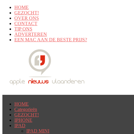
HOME
GEZOCHT!
OVER ONS
CONTACT
TIP ONS
ADVERTEREN
EEN MAC AAN DE BESTE PRIJS?
HOME
Categorieën
GEZOCHT!
IPHONE
IPAD
IPAD MINI