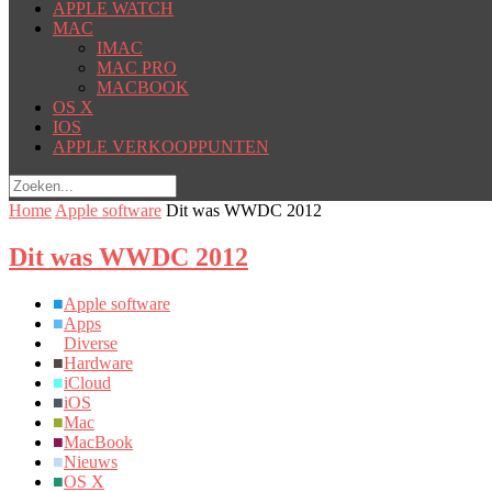
APPLE WATCH
MAC
IMAC
MAC PRO
MACBOOK
OS X
IOS
APPLE VERKOOPPUNTEN
Home
Apple software
Dit was WWDC 2012
Dit was WWDC 2012
■
Apple software
■
Apps
■
Diverse
■
Hardware
■
iCloud
■
iOS
■
Mac
■
MacBook
■
Nieuws
■
OS X