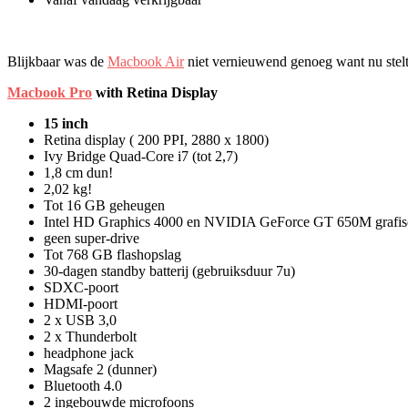
Blijkbaar was de
Macbook Air
niet vernieuwend genoeg want nu stel
Macbook Pro
with Retina Display
15 inch
Retina display ( 200 PPI, 2880 x 1800)
Ivy Bridge Quad-Core i7 (tot 2,7)
1,8 cm dun!
2,02 kg!
Tot 16 GB geheugen
Intel HD Graphics 4000 en NVIDIA GeForce GT 650M grafisc
geen super-drive
Tot 768 GB flashopslag
30-dagen standby batterij (gebruiksduur 7u)
SDXC-poort
HDMI-poort
2 x USB 3,0
2 x Thunderbolt
headphone jack
Magsafe 2 (dunner)
Bluetooth 4.0
2 ingebouwde microfoons