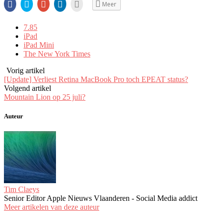
Share
Klik
Klik
Klik
Klik
Meer
op
om
om
om
om
Facebook
te
op
op
dit
(Opent
delen
Google+
LinkedIn
te
in
via
te
te
e-
7.85
een
Twitter
delen
delen.
mailen
iPad
nieuw
(Opent
(Opent
(Opent
naar
venster)
in
in
in
een
iPad Mini
een
een
een
vriend
The New York Times
nieuw
nieuw
nieuw
(Opent
venster)
venster)
venster)
in
een
Vorig artikel
nieuw
venster)
[Update] Verliest Retina MacBook Pro toch EPEAT status?
Volgend artikel
Mountain Lion op 25 juli?
Auteur
Tim Claeys
Senior Editor Apple Nieuws Vlaanderen - Social Media addict
Meer artikelen van deze auteur