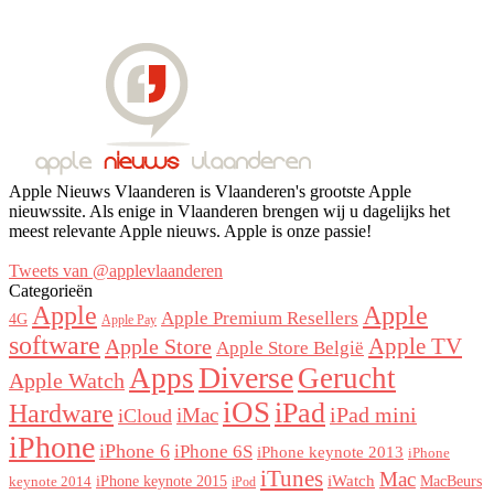
Apple Nieuws Vlaanderen is Vlaanderen's grootste Apple
nieuwssite. Als enige in Vlaanderen brengen wij u dagelijks het
meest relevante Apple nieuws. Apple is onze passie!
Tweets van @applevlaanderen
Categorieën
Apple
Apple
Apple Premium Resellers
4G
Apple Pay
software
Apple Store
Apple TV
Apple Store België
Diverse
Apps
Gerucht
Apple Watch
iOS
iPad
Hardware
iPad mini
iMac
iCloud
iPhone
iPhone 6
iPhone 6S
iPhone keynote 2013
iPhone
iTunes
Mac
iPhone keynote 2015
iWatch
MacBeurs
keynote 2014
iPod