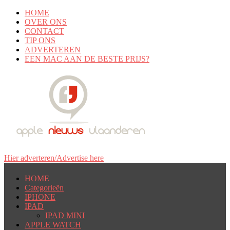
HOME
OVER ONS
CONTACT
TIP ONS
ADVERTEREN
EEN MAC AAN DE BESTE PRIJS?
Hier adverteren/Advertise here
HOME
Categorieën
IPHONE
IPAD
IPAD MINI
APPLE WATCH