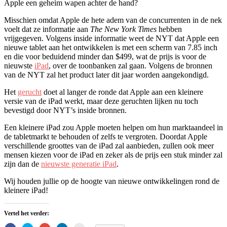
Apple een geheim wapen achter de hand?
Misschien omdat Apple de hete adem van de concurrenten in de nek
voelt dat ze informatie aan
The New York Times
hebben
vrijgegeven. Volgens inside informatie weet de NYT dat Apple een
nieuwe tablet aan het ontwikkelen is met een scherm van 7.85 inch
en die voor beduidend minder dan $499, wat de prijs is voor de
nieuwste
iPad
, over de toonbanken zal gaan. Volgens de bronnen
van de NYT zal het product later dit jaar worden aangekondigd.
Het
gerucht
doet al langer de ronde dat Apple aan een kleinere
versie van de iPad werkt, maar deze geruchten lijken nu toch
bevestigd door NYT’s inside bronnen.
Een kleinere iPad zou Apple moeten helpen om hun marktaandeel in
de tabletmarkt te behouden of zelfs te vergroten. Doordat Apple
verschillende groottes van de iPad zal aanbieden, zullen ook meer
mensen kiezen voor de iPad en zeker als de prijs een stuk minder zal
zijn dan de
nieuwste generatie iPad
.
Wij houden jullie op de hoogte van nieuwe ontwikkelingen rond de
kleinere iPad!
Vertel het verder: