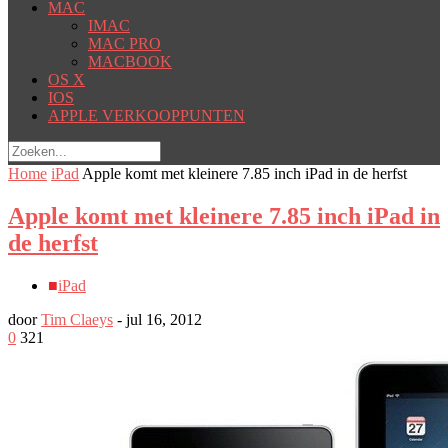
MAC
IMAC
MAC PRO
MACBOOK
OS X
IOS
APPLE VERKOOPPUNTEN
Home
iPad
Apple komt met kleinere 7.85 inch iPad in de herfst
Apple komt met kleinere 7.85 inch iPad in
de herfst
■
iPad
door
Tim Claeys
-
jul 16, 2012
0
321