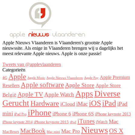
Apple Nieuws Vlaanderen is Vlaanderen's grootste Apple
nieuwssite. Als enige in Vlaanderen brengen wij u dagelijks het
meest relevante Apple nieuws. Apple is onze passie!
Tweets van @applevlaanderen
Categorieën
Apple
Apple Premium
4G
Apple Music
Apple Nieuws Vlaanderen
Apple Pay
Apple software
Apple Store
Resellers
Apple Store
Diverse
Apps
Apple TV
Apple Watch
België
Gerucht
iOS
iPad
Hardware
iMac
iPad
iCloud
iPhone
mini
iPhone 6
iPhone 6S
iPhone keynote 2013
iPad Pro
iTunes
Mac
iWatch
iPhone keynote 2015
iPhone keynote 2014
iPod
Nieuws
OS X
MacBook
Mac Pro
MacBeurs
Mac mini