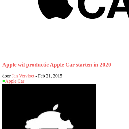
Apple wil productie Apple Car starten in 2020
door
Jan Vervloet
-
Feb 21, 2015
■
Apple Car