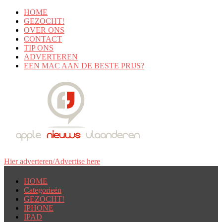
HOME
GEZOCHT!
OVER ONS
CONTACT
TIP ONS
ADVERTEREN
EEN MAC AAN DE BESTE PRIJS?
Hier adverteren/Advertise here
HOME
Categorieën
GEZOCHT!
IPHONE
IPAD