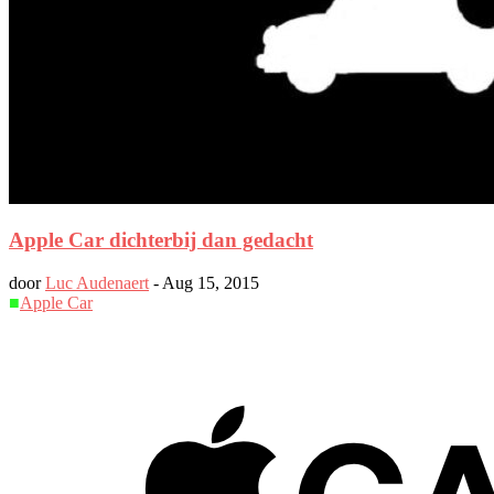
Apple Car dichterbij dan gedacht
door
Luc Audenaert
-
Aug 15, 2015
■
Apple Car