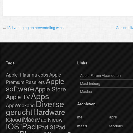
←
iAd verlaging en herverdeling winst
Gerucht: i
Tags
Links
Apple 1 jaar na Jobs
Apple
Apple Forum Vlaanderen
Apple
Premium Resellers
MacLimburg
software
Apple Store
Mactua
Apps
Apple TV
Diverse
Archieven
AppWeekend
gerucht
Hardware
mei
april
iMac
iMac Nieuw
iCloud
iOS
iPad
iPad 3
iPad
maart
februari