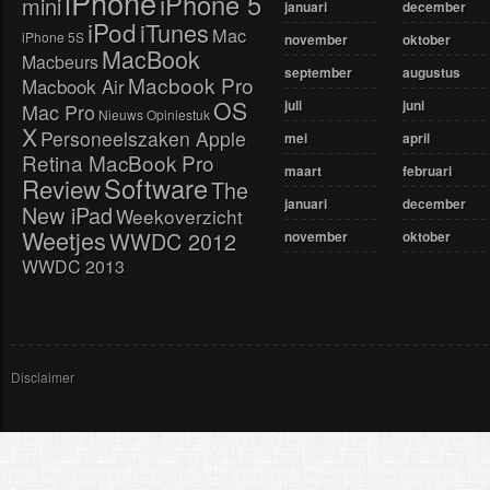
iPhone
iPhone 5
mini
januari
december
iPod
iTunes
Mac
iPhone 5S
november
oktober
MacBook
Macbeurs
september
augustus
Macbook Pro
Macbook Air
OS
juli
juni
Mac Pro
Nieuws
Opiniestuk
X
Personeelszaken Apple
mei
april
Retina MacBook Pro
maart
februari
Software
Review
The
januari
december
New iPad
Weekoverzicht
Weetjes
WWDC 2012
november
oktober
WWDC 2013
Disclaimer