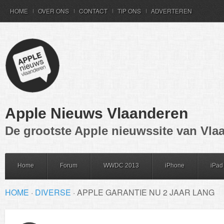
HOME
OVER ONS
CONTACT
TIP ONS
ADVERTEREN
Apple Nieuws Vlaanderen
De grootste Apple nieuwssite van Vla
Home
Forum
WWDC 2013
iPhone
iPad
HOME
·
DIVERSE
·
APPLE GARANTIE NU 2 JAAR LANG