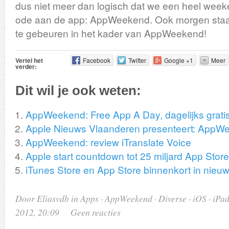
dus niet meer dan logisch dat we een heel weeke
ode aan de app: AppWeekend. Ook morgen staat
te gebeuren in het kader van AppWeekend!
Vertel het
Facebook
Twitter
Google +1
Meer
verder:
Dit wil je ook weten:
AppWeekend: Free App A Day, dagelijks grati
Apple Nieuws Vlaanderen presenteert: AppW
AppWeekend: review iTranslate Voice
Apple start countdown tot 25 miljard App Sto
iTunes Store en App Store binnenkort in nieuw
Door Eliasvdb in
Apps
·
AppWeekend
·
Diverse
·
iOS
·
iPa
2012, 20:09
Geen reacties