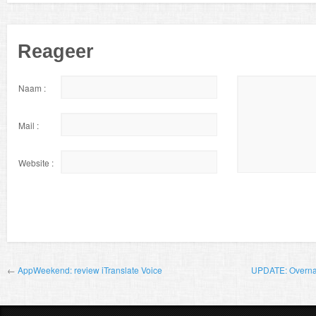
Reageer
Naam :
Mail :
Website :
←
AppWeekend: review iTranslate Voice
UPDATE: Overnam