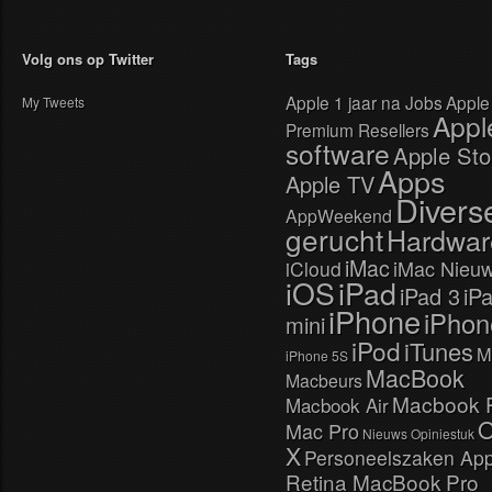
Volg ons op Twitter
Tags
Apple 1 jaar na Jobs
Apple
My Tweets
Appl
Premium Resellers
software
Apple Sto
Apps
Apple TV
Divers
AppWeekend
gerucht
Hardwar
iMac
iMac Nieu
iCloud
iOS
iPad
iPad 3
iP
iPhone
iPhon
mini
iPod
iTunes
M
iPhone 5S
MacBook
Macbeurs
Macbook 
Macbook Air
Mac Pro
Nieuws
Opiniestuk
X
Personeelszaken App
Retina MacBook Pro