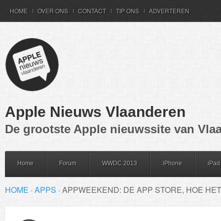
HOME
OVER ONS
CONTACT
TIP ONS
ADVERTEREN
Apple Nieuws Vlaanderen
De grootste Apple nieuwssite van Vla
Home
Forum
WWDC 2013
iPhone
iPad
HOME
·
APPS
·
APPWEEKEND: DE APP STORE, HOE HE