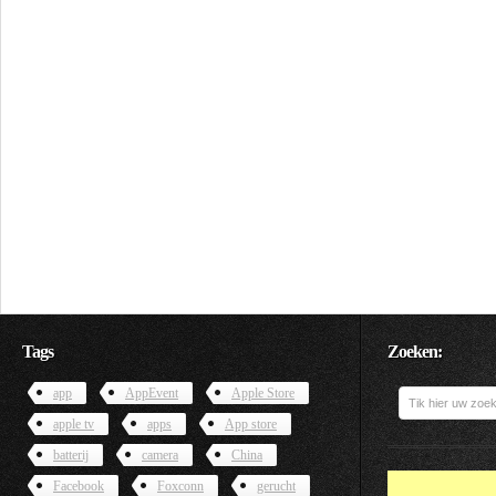
Tags
Zoeken:
app
AppEvent
Apple Store
apple tv
apps
App store
batterij
camera
China
Facebook
Foxconn
gerucht