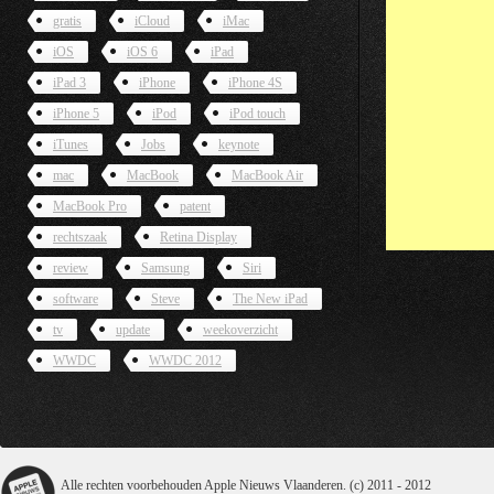
gratis
iCloud
iMac
iOS
iOS 6
iPad
iPad 3
iPhone
iPhone 4S
iPhone 5
iPod
iPod touch
iTunes
Jobs
keynote
mac
MacBook
MacBook Air
MacBook Pro
patent
rechtszaak
Retina Display
review
Samsung
Siri
software
Steve
The New iPad
tv
update
weekoverzicht
WWDC
WWDC 2012
Alle rechten voorbehouden Apple Nieuws Vlaanderen. (c) 2011 - 2012