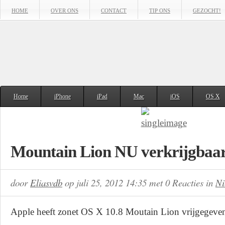
HOME
OVER ONS
CONTACT
TIP ONS
GEZOCHT!
Home
iPhone
iPad
Mac
iOS
OS X
Mountain Lion NU verkrijgbaa
door
Eliasvdb
op
juli 25, 2012 14:35
met
0 Reacties
in
Ni
Apple heeft zonet OS X 10.8 Moutain Lion vrijgegeve