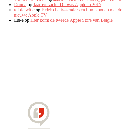
Donna
op
Jaaroverzicht: Dit was Apple in 2015
raf de witte
op
Belgische tv-zenders en hun plannen met de
nieuwe Apple TV
Luke
op
Hier komt de tweede Apple Store van België