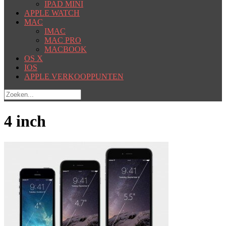
IPAD MINI
APPLE WATCH
MAC
IMAC
MAC PRO
MACBOOK
OS X
IOS
APPLE VERKOOPPUNTEN
4 inch