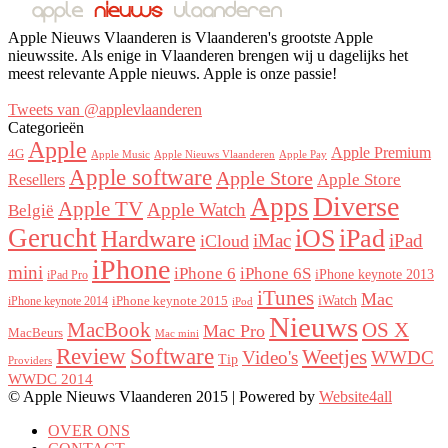
Apple Nieuws Vlaanderen is Vlaanderen's grootste Apple
nieuwssite. Als enige in Vlaanderen brengen wij u dagelijks het
meest relevante Apple nieuws. Apple is onze passie!
Tweets van @applevlaanderen
Categorieën
Apple
Apple Premium
4G
Apple Music
Apple Nieuws Vlaanderen
Apple Pay
Apple software
Apple Store
Resellers
Apple Store
Diverse
Apps
Apple TV
Apple Watch
België
Gerucht
iOS
iPad
Hardware
iMac
iPad
iCloud
iPhone
mini
iPhone 6
iPhone 6S
iPhone keynote 2013
iPad Pro
iTunes
Mac
iWatch
iPhone keynote 2015
iPhone keynote 2014
iPod
Nieuws
OS X
MacBook
Mac Pro
MacBeurs
Mac mini
Review
Software
Weetjes
Video's
WWDC
Tip
Providers
WWDC 2014
© Apple Nieuws Vlaanderen 2015 | Powered by
Website4all
OVER ONS