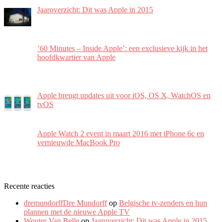
Jaaroverzicht: Dit was Apple in 2015
’60 Minutes – Inside Apple’: een exclusieve kijk in het
hoofdkwartier van Apple
Apple brengt updates uit voor iOS, OS X, WatchOS en
tvOS
Apple Watch 2 event in maart 2016 met iPhone 6c en
vernieuwde MacBook Pro
Recente reacties
dremundorffDre Mundorff
op
Belgische tv-zenders en hun
plannen met de nieuwe Apple TV
Wouter Van Belle
op
Jaaroverzicht: Dit was Apple in 2015