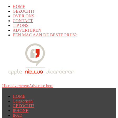
HOME
GEZOCHT!
OVER ONS
CONTACT
TIP ONS
ADVERTEREN
EEN MAC AAN DE BESTE PRIJS?
Hier adverteren/Advertise here
HOME
Categorieën
GEZOCHT!
IPHONE
IPAD