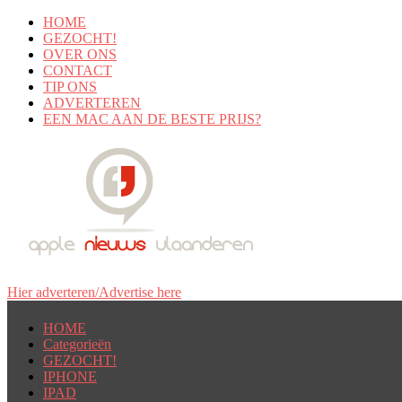
HOME
GEZOCHT!
OVER ONS
CONTACT
TIP ONS
ADVERTEREN
EEN MAC AAN DE BESTE PRIJS?
Hier adverteren/Advertise here
HOME
Categorieën
GEZOCHT!
IPHONE
IPAD