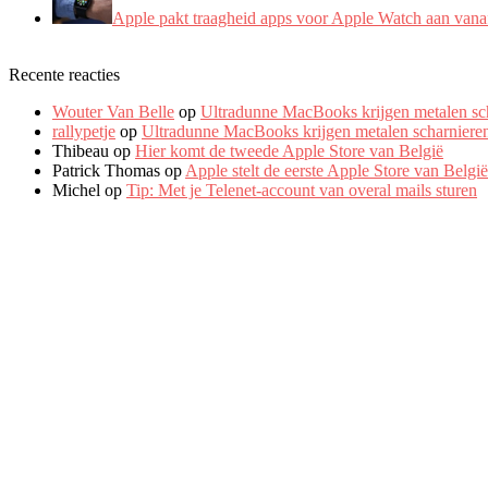
Apple pakt traagheid apps voor Apple Watch aan vanaf
Recente reacties
Wouter Van Belle
op
Ultradunne MacBooks krijgen metalen sc
rallypetje
op
Ultradunne MacBooks krijgen metalen scharniere
Thibeau
op
Hier komt de tweede Apple Store van België
Patrick Thomas
op
Apple stelt de eerste Apple Store van Belgi
Michel
op
Tip: Met je Telenet-account van overal mails sturen