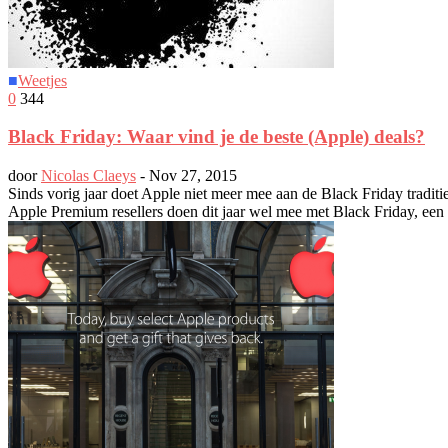
■
Weetjes
0
344
Black Friday: Waar vind je de beste (Apple) deals?
door
Nicolas Claeys
-
Nov 27, 2015
Sinds vorig jaar doet Apple niet meer mee aan de Black Friday traditi
Apple Premium resellers doen dit jaar wel mee met Black Friday, een 