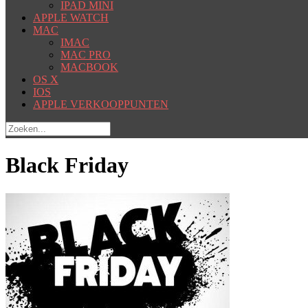
IPAD MINI
APPLE WATCH
MAC
IMAC
MAC PRO
MACBOOK
OS X
IOS
APPLE VERKOOPPUNTEN
Black Friday