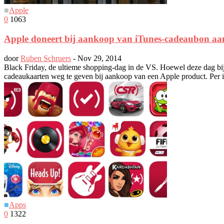
■
Apple
0
1063
Apple doneert bij aankoop van iTunes-cadeaubon aa
door
Ruben Schruers
-
Nov 29, 2014
Black Friday, de ultieme shopping-dag in de VS. Hoewel deze dag bij o
cadeaukaarten weg te geven bij aankoop van een Apple product. Per iT
■
Apps
0
1322