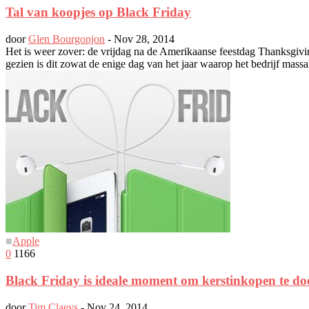
Tal van koopjes op Black Friday
door
Glen Bourgonjon
-
Nov 28, 2014
Het is weer zover: de vrijdag na de Amerikaanse feestdag Thanksgivin
gezien is dit zowat de enige dag van het jaar waarop het bedrijf massa
■
Apple
0
1166
Black Friday is ideale moment om kerstinkopen te do
door
Tim Claeys
-
Nov 24, 2014