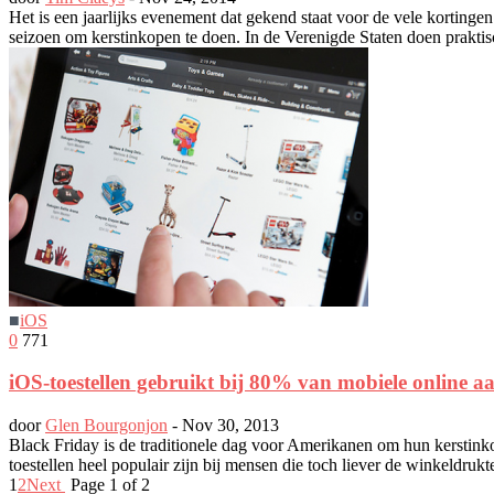
Het is een jaarlijks evenement dat gekend staat voor de vele kortingen
seizoen om kerstinkopen te doen. In de Verenigde Staten doen praktisc
■
iOS
0
771
iOS-toestellen gebruikt bij 80% van mobiele online 
door
Glen Bourgonjon
-
Nov 30, 2013
Black Friday is de traditionele dag voor Amerikanen om hun kerstinkope
toestellen heel populair zijn bij mensen die toch liever de winkeldruk
1
2
Next
Page 1 of 2