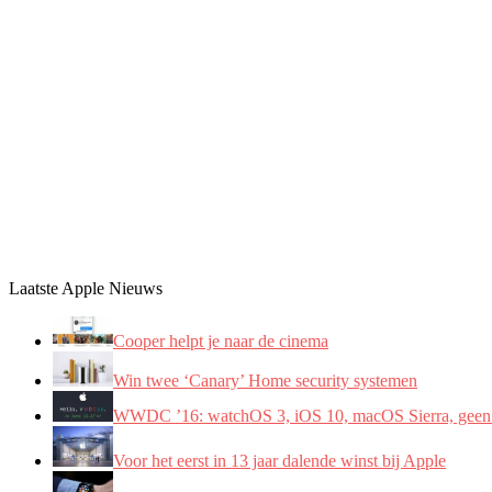
Laatste Apple Nieuws
Cooper helpt je naar de cinema
Win twee ‘Canary’ Home security systemen
WWDC ’16: watchOS 3, iOS 10, macOS Sierra, geen
Voor het eerst in 13 jaar dalende winst bij Apple