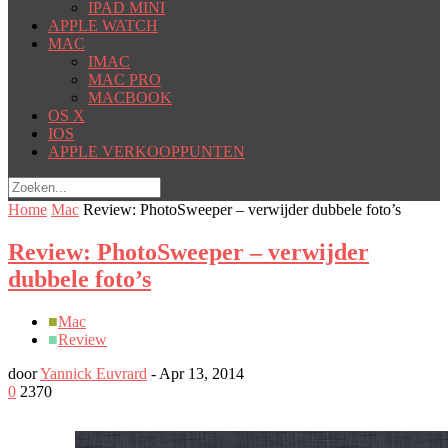
IPAD MINI
APPLE WATCH
MAC
IMAC
MAC PRO
MACBOOK
OS X
IOS
APPLE VERKOOPPUNTEN
Home
Mac
Review: PhotoSweeper – verwijder dubbele foto’s
Review: PhotoSweeper – verwijder
dubbele foto’s
■
Mac
■
Review
door
Yannick Euvrard
-
Apr 13, 2014
0
2370