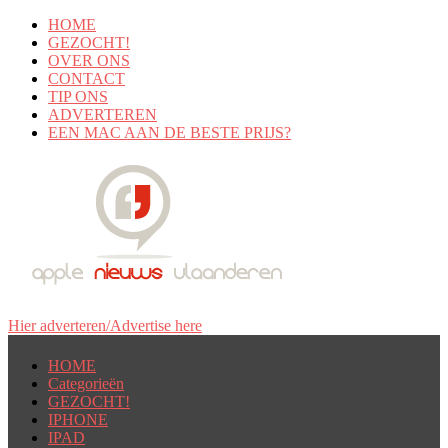
HOME
GEZOCHT!
OVER ONS
CONTACT
TIP ONS
ADVERTEREN
EEN MAC AAN DE BESTE PRIJS?
Hier adverteren/Advertise here
HOME
Categorieën
GEZOCHT!
IPHONE
IPAD