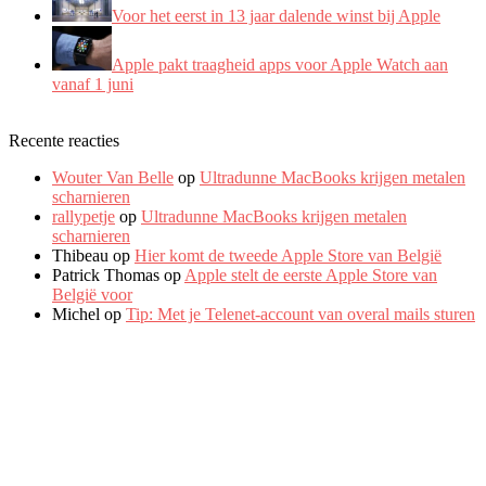
Voor het eerst in 13 jaar dalende winst bij Apple
Apple pakt traagheid apps voor Apple Watch aan
vanaf 1 juni
Recente reacties
Wouter Van Belle
op
Ultradunne MacBooks krijgen metalen
scharnieren
rallypetje
op
Ultradunne MacBooks krijgen metalen
scharnieren
Thibeau
op
Hier komt de tweede Apple Store van België
Patrick Thomas
op
Apple stelt de eerste Apple Store van
België voor
Michel
op
Tip: Met je Telenet-account van overal mails sturen