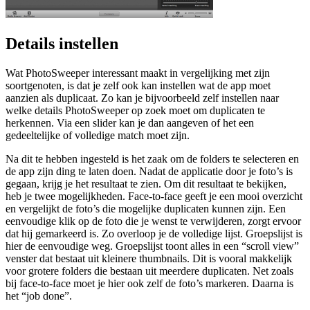
Details instellen
Wat PhotoSweeper interessant maakt in vergelijking met zijn
soortgenoten, is dat je zelf ook kan instellen wat de app moet
aanzien als duplicaat. Zo kan je bijvoorbeeld zelf instellen naar
welke details PhotoSweeper op zoek moet om duplicaten te
herkennen. Via een slider kan je dan aangeven of het een
gedeeltelijke of volledige match moet zijn.
Na dit te hebben ingesteld is het zaak om de folders te selecteren en
de app zijn ding te laten doen. Nadat de applicatie door je foto’s is
gegaan, krijg je het resultaat te zien. Om dit resultaat te bekijken,
heb je twee mogelijkheden. Face-to-face geeft je een mooi overzicht
en vergelijkt de foto’s die mogelijke duplicaten kunnen zijn. Een
eenvoudige klik op de foto die je wenst te verwijderen, zorgt ervoor
dat hij gemarkeerd is. Zo overloop je de volledige lijst. Groepslijst is
hier de eenvoudige weg. Groepslijst toont alles in een “scroll view”
venster dat bestaat uit kleinere thumbnails. Dit is vooral makkelijk
voor grotere folders die bestaan uit meerdere duplicaten. Net zoals
bij face-to-face moet je hier ook zelf de foto’s markeren. Daarna is
het “job done”.