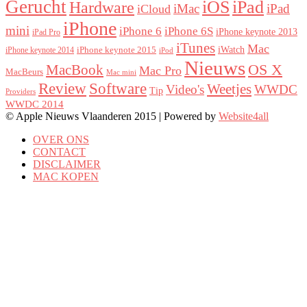
Gerucht
iOS
iPad
Hardware
iMac
iPad
iCloud
iPhone
mini
iPhone 6
iPhone 6S
iPhone keynote 2013
iPad Pro
iTunes
Mac
iWatch
iPhone keynote 2015
iPhone keynote 2014
iPod
Nieuws
OS X
MacBook
Mac Pro
MacBeurs
Mac mini
Review
Software
Weetjes
Video's
WWDC
Tip
Providers
WWDC 2014
© Apple Nieuws Vlaanderen 2015 | Powered by
Website4all
OVER ONS
CONTACT
DISCLAIMER
MAC KOPEN