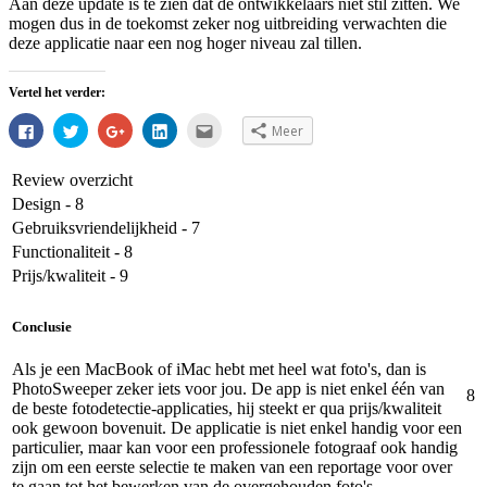
Aan deze update is te zien dat de ontwikkelaars niet stil zitten. We
mogen dus in de toekomst zeker nog uitbreiding verwachten die
deze applicatie naar een nog hoger niveau zal tillen.
Vertel het verder:
Klik
Klik
Klik
Klik
Klik
Meer
om
om
om
om
om
te
te
op
op
dit
delen
delen
Google+
LinkedIn
te
op
met
te
te
e-
Review overzicht
Facebook
Twitter
delen
delen.
mailen
Design - 8
(Wordt
(Wordt
(Wordt
(Wordt
naar
in
in
in
in
een
Gebruiksvriendelijkheid - 7
een
een
een
een
vriend
nieuw
nieuw
nieuw
nieuw
(Wordt
Functionaliteit - 8
venster
venster
venster
venster
in
geopend)
geopend)
geopend)
geopend)
een
Prijs/kwaliteit - 9
nieuw
venster
geopend)
Conclusie
Als je een MacBook of iMac hebt met heel wat foto's, dan is
PhotoSweeper zeker iets voor jou. De app is niet enkel één van
8
de beste fotodetectie-applicaties, hij steekt er qua prijs/kwaliteit
ook gewoon bovenuit. De applicatie is niet enkel handig voor een
particulier, maar kan voor een professionele fotograaf ook handig
zijn om een eerste selectie te maken van een reportage voor over
te gaan tot het bewerken van de overgehouden foto's.