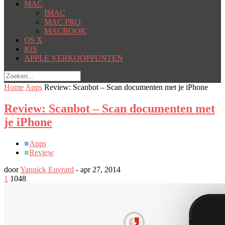
MAC
IMAC
MAC PRO
MACBOOK
OS X
IOS
APPLE VERKOOPPUNTEN
Home
Apps
Review: Scanbot – Scan documenten met je iPhone
Review: Scanbot – Scan documenten met
je iPhone
■
Apps
■
Review
door
Yannick Euvrard
-
apr 27, 2014
1
1048