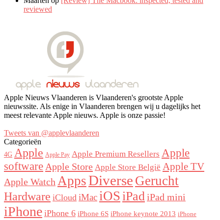
Maarten
op
[Review] The Macbook: inspected, tested and
reviewed
Apple Nieuws Vlaanderen is Vlaanderen's grootste Apple
nieuwssite. Als enige in Vlaanderen brengen wij u dagelijks het
meest relevante Apple nieuws. Apple is onze passie!
Tweets van @applevlaanderen
Categorieën
Apple
Apple
Apple Premium Resellers
4G
Apple Pay
software
Apple Store
Apple TV
Apple Store België
Diverse
Apps
Gerucht
Apple Watch
iOS
iPad
Hardware
iPad mini
iMac
iCloud
iPhone
iPhone 6
iPhone 6S
iPhone keynote 2013
iPhone