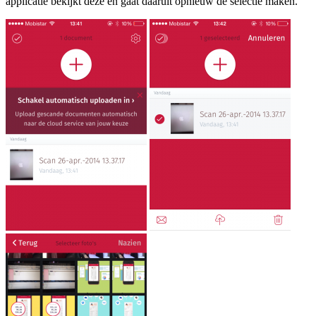
applicatie bekijkt deze en gaat daaruit opnieuw de selectie maken.