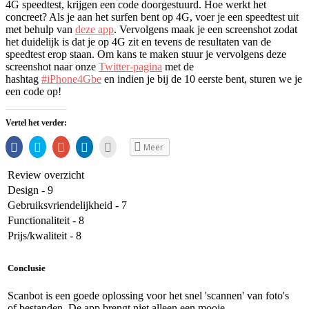
4G speedtest, krijgen een code doorgestuurd. Hoe werkt het
concreet? Als je aan het surfen bent op 4G, voer je een speedtest uit
met behulp van
deze app
. Vervolgens maak je een screenshot zodat
het duidelijk is dat je op 4G zit en tevens de resultaten van de
speedtest erop staan. Om kans te maken stuur je vervolgens deze
screenshot naar onze
Twitter-pagina
met de
hashtag
#iPhone4Gbe
en indien je bij de 10 eerste bent, sturen we je
een code op!
Vertel het verder:
Share
Klik
Klik
Klik
Klik
Meer
op
om
om
om
om
Facebook
te
op
op
dit
(Opent
delen
Google+
LinkedIn
te
Review overzicht
in
via
te
te
e-
een
Twitter
delen
delen.
mailen
Design - 9
nieuw
(Opent
(Opent
(Opent
naar
venster)
in
in
in
een
Gebruiksvriendelijkheid - 7
een
een
een
vriend
nieuw
nieuw
nieuw
(Opent
Functionaliteit - 8
venster)
venster)
venster)
in
een
Prijs/kwaliteit - 8
nieuw
venster)
Conclusie
Scanbot is een goede oplossing voor het snel 'scannen' van foto's
of bestanden. De app brengt niet alleen een mooie