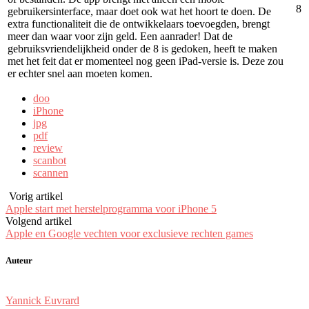
8
gebruikersinterface, maar doet ook wat het hoort te doen. De
extra functionaliteit die de ontwikkelaars toevoegden, brengt
meer dan waar voor zijn geld. Een aanrader! Dat de
gebruiksvriendelijkheid onder de 8 is gedoken, heeft te maken
met het feit dat er momenteel nog geen iPad-versie is. Deze zou
er echter snel aan moeten komen.
doo
iPhone
jpg
pdf
review
scanbot
scannen
Vorig artikel
Apple start met herstelprogramma voor iPhone 5
Volgend artikel
Apple en Google vechten voor exclusieve rechten games
Auteur
Yannick Euvrard