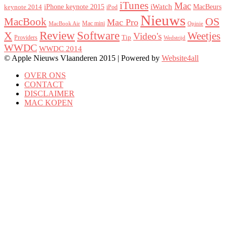
iTunes
Mac
iPhone keynote 2015
iWatch
MacBeurs
keynote 2014
iPod
Nieuws
MacBook
OS
Mac Pro
Mac mini
MacBook Air
Opinie
Review
Software
X
Weetjes
Video's
Tip
Providers
Wedstrijd
WWDC
WWDC 2014
© Apple Nieuws Vlaanderen 2015 | Powered by
Website4all
OVER ONS
CONTACT
DISCLAIMER
MAC KOPEN