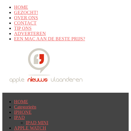
HOME
GEZOCHT!
OVER ONS
CONTACT
TIP ONS
ADVERTEREN
EEN MAC AAN DE BESTE PRIJS?
HOME
Categorieën
IPHONE
IPAD
IPAD MINI
APPLE WATCH