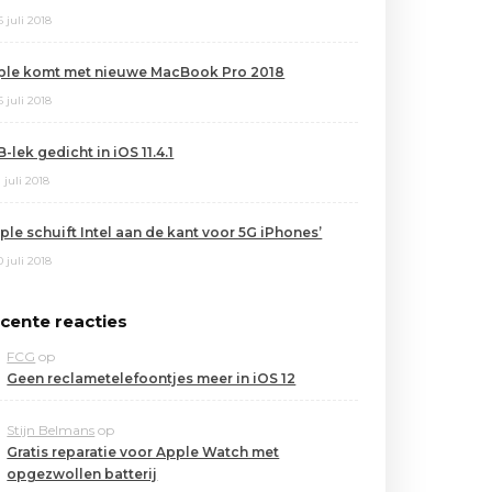
6 juli 2018
ple komt met nieuwe MacBook Pro 2018
6 juli 2018
-lek gedicht in iOS 11.4.1
1 juli 2018
ple schuift Intel aan de kant voor 5G iPhones’
0 juli 2018
cente reacties
FCG
op
Geen reclametelefoontjes meer in iOS 12
Stijn Belmans
op
Gratis reparatie voor Apple Watch met
opgezwollen batterij