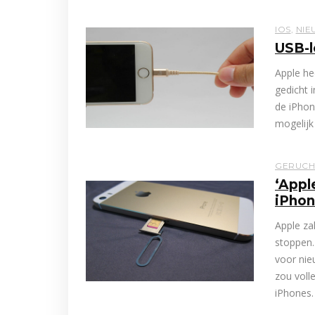
IOS
,
NIE
USB-l
Apple he
gedicht 
de iPhon
mogelijk
GERUCH
‘Appl
iPhon
Apple za
stoppen.
voor nie
zou voll
iPhones.