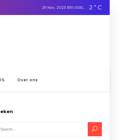
2
C
°
29 Nov, 2023
BRUSSEL
OS
Over ons
eken
rch