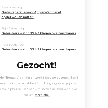
Elskens wim
op
Gratis reparatie voor Apple Watch met
opgezwollen batterij
Stijn Belmans
op
Gebruikers watchOS 4.3 klagen over vastlopers
Paul Boyden
op
Gebruikers watchOS 4.3 klagen over vastlopers
Gezocht!
ple Nieuws Vlaanderen zoekt nieuwe auteurs
. Ben jij
en echte Apple liefhebber? Schrijf je graag en wil je jouw
entje bijdragen? Dan ben jij misschien de schrijver die we
zoeken!
Meer info…