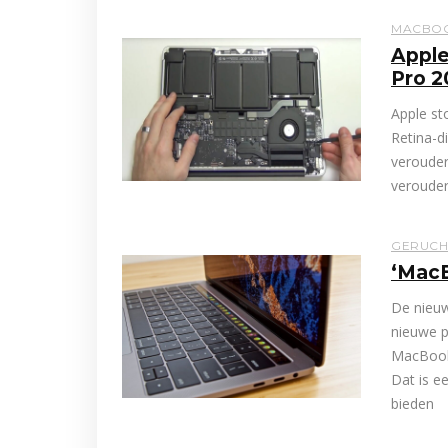
MACBO
Apple
Pro 2
Apple st
Retina-d
verouder
verouder
GERUCH
‘MacB
De nieuw
nieuwe p
MacBook 
Dat is e
bieden