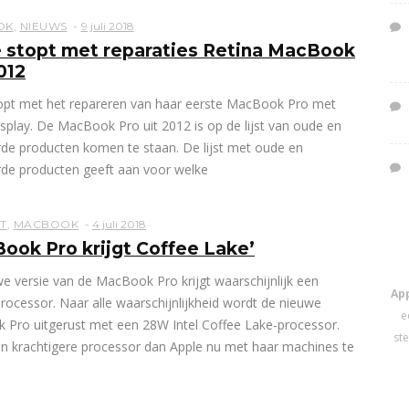
OK
,
NIEUWS
9 juli 2018
 stopt met reparaties Retina MacBook
012
opt met het repareren van haar eerste MacBook Pro met
isplay. De MacBook Pro uit 2012 is op de lijst van oude en
de producten komen te staan. De lijst met oude en
de producten geeft aan voor welke
T
,
MACBOOK
4 juli 2018
ook Pro krijgt Coffee Lake’
e versie van de MacBook Pro krijgt waarschijnlijk een
Ap
rocessor. Naar alle waarschijnlijkheid wordt de nieuwe
e
Pro uitgerust met een 28W Intel Coffee Lake-processor.
ste
en krachtigere processor dan Apple nu met haar machines te