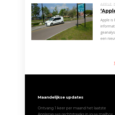
APPLE
,
‘Appl
Apple is
informat
geanalys
een nieu
Maandelijkse updates
Ontvang 1 keer per maand het laatste
Applenieuws rechtstreeks in jouw mailbox.