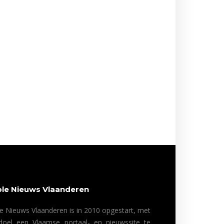
le Nieuws Vlaanderen
e Nieuws Vlaanderen is in 2010 opgestart, met
doel een Vlaamse portaal- en nieuwssite te