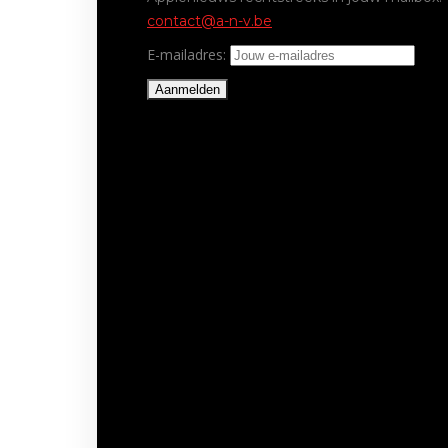
contact@a-n-v.be
E-mailadres: