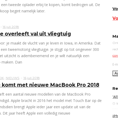
 een tweede oplader erbij te kopen, komt bedrogen uit. De
Vo
rkoop begint namelijk later.
Vo
16 juli 2018
e overleeft val uit vliegtuig
Ma
oor: je maakt de vlucht van je leven in Iowa, in Amerika. Dat
Ont
n een tweemotorig vliegtuigje. Je stijgt op tot ongeveer 300
rec
et uitzicht is adembenemend en je wilt natuurlijk een
con
o maken. Dan
E-m
OK
,
NIEUWS
16 juli 2018
e komt met nieuwe MacBook Pro 2018
Re
eft een aantal nieuwe modellen van de MacBook Pro
‘Al
digd. Apple bracht in 2016 het model met Touch Bar op de
1
indsdien brengt Apple ieder jaar een update uit van de
. Dit jaar heeft Apple een volledig nieuwe
iPh