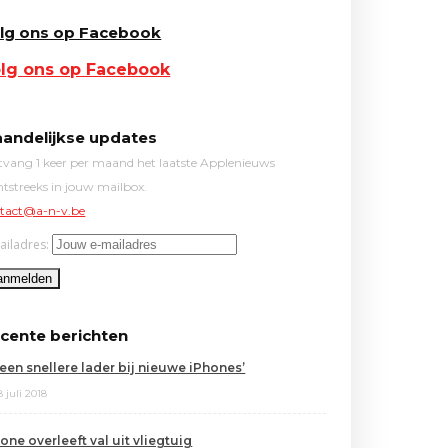
lg ons op Facebook
lg ons op Facebook
andelijkse updates
vang 1 keer per maand het laatste Applenieuws
htstreeks in jouw mailbox.
tact@a-n-v.be
ailadres:
cente berichten
leen snellere lader bij nieuwe iPhones’
8 juli 2018
one overleeft val uit vliegtuig