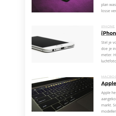
plan was
losse ve
IPHONE
iPhon
Stel je v
doe je i
meter. H
luchtfot
MACBO
Appl
Apple he
aangekon
markt. S
modellen