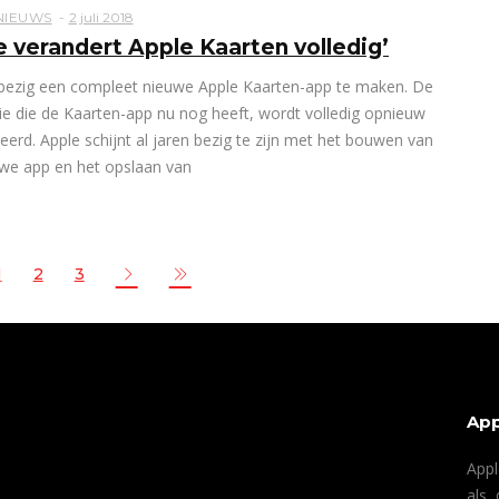
NIEUWS
2 juli 2018
e verandert Apple Kaarten volledig’
 bezig een compleet nieuwe Apple Kaarten-app te maken. De
ie die de Kaarten-app nu nog heeft, wordt volledig opnieuw
eerd. Apple schijnt al jaren bezig te zijn met het bouwen van
we app en het opslaan van
1
2
3
App
Appl
als 