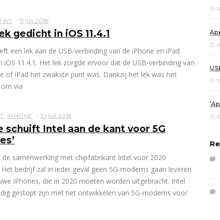
1
UWS
11 juli 2018
ek gedicht in iOS 11.4.1
Ap
1
eft een lek aan de USB-verbinding van de iPhone en iPad
in iOS 11.4.1. Het lek zorgde ervoor dat de USB-verbinding van
USB
e of iPad het zwakste punt was. Dankzij het lek was het
1
 om via
‘Ap
T
,
IPHONE
10 juli 2018
1
e schuift Intel aan de kant voor 5G
es’
Re
l de samenwerking met chipfabrikant Intel voor 2020
 Het bedrijf zal in ieder geval geen 5G-modems gaan leveren
uwe iPhones, die in 2020 moeten worden uitgebracht. Intel
edig gestopt zijn met het ontwikkelen van 5G-modems voor