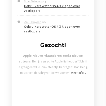
Stijn Belmans
op
Gebruikers watchOS 4.3 klagen over
vastlopers
Paul Boyden
op
Gebruikers watchOS 4.3 klagen over
vastlopers
Gezocht!
Apple Nieuws Vlaanderen zoekt nieuwe
auteurs
. Ben jij een echte Apple liefhebber? Schrijf
je graag en wil je jouw steentje bijdragen? Dan ben jij
misschien de schrijver die we zoeken!
Meer info…