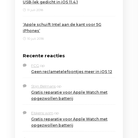
USB-lek gedicht in iOS 11.4.1
11 juli 2018
‘Apple schuift Intel aan de kant voor 5G
iPhones’
10 juli 2018
Recente reacties
FCG
op
Geen reclametelefoontjes meer in iOS 12
Stijn Belmans
op
Gratis reparatie voor Apple Watch met
opgezwollen batterij
Elskens wim
op
Gratis reparatie voor Apple Watch met
opgezwollen batterij