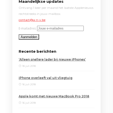
Maandelijkse updates
Ontvang 1 keer per maand het laatste Applenieuws
rechtstreeks in jouw mailbox.
contact@a-n-v.be
E-mailadres:
Recente berichten
‘Alleen snellere lader bij nieuwe iPhones’
18 juli 2018
iPhone overleeft val uit vliegtuig
16 juli 2018
Apple komt met nieuwe MacBook Pro 2018
16 juli 2018