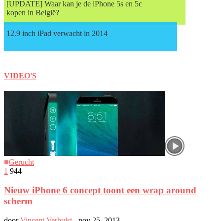
[UPDATE] Waar kan je de iPhone 5s en 5c
kopen in België?
12.9 inch iPad verwacht in 2014
VIDEO'S
■
Gerucht
1
944
Nieuw iPhone 6 concept toont een wrap around
scherm
door
Vincent Verhulst
-
nov 25, 2013