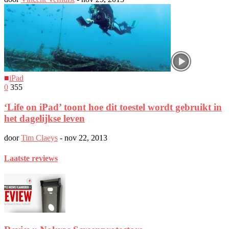
■
iPad
0
355
‘Life on iPad’ toont hoe dit toestel wordt gebruikt in
het dagelijkse leven
door
Tim Claeys
-
nov 22, 2013
Laatste reviews