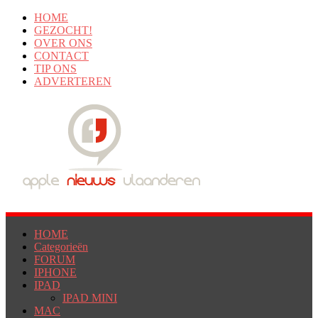
HOME
GEZOCHT!
OVER ONS
CONTACT
TIP ONS
ADVERTEREN
HOME
Categorieën
FORUM
IPHONE
IPAD
IPAD MINI
MAC