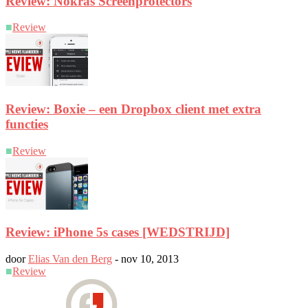
Review: Nokras Screenprotectors
■
Review
Review: Boxie – een Dropbox client met extra
functies
■
Review
Review: iPhone 5s cases [WEDSTRIJD]
door
Elias Van den Berg
-
nov 10, 2013
■
Review