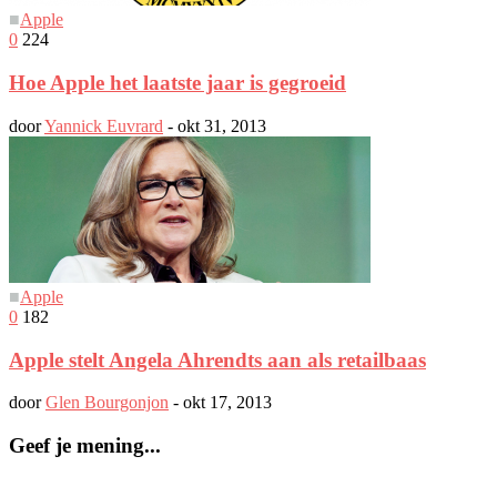
■
Apple
0
224
Hoe Apple het laatste jaar is gegroeid
door
Yannick Euvrard
-
okt 31, 2013
■
Apple
0
182
Apple stelt Angela Ahrendts aan als retailbaas
door
Glen Bourgonjon
-
okt 17, 2013
Geef je mening...