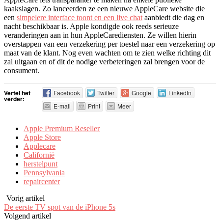
kaakslagen. Zo lanceerden ze een nieuwe AppleCare website die
een
simpelere interface toont en een live chat
aanbiedt die dag en
nacht beschikbaar is. Apple kondigde ook reeds serieuze
veranderingen aan in hun AppleCarediensten. Ze willen hierin
overstappen van een verzekering per toestel naar een verzekering op
maat van de klant. Nog even wachten om te zien welke richting dit
zal uitgaan en of dit de nodige verbeteringen zal brengen voor de
consument.
Vertel het
Facebook
Twitter
Google
LinkedIn
verder:
E-mail
Print
Meer
Apple Premium Reseller
Apple Store
Applecare
Californië
herstelpunt
Pennsylvania
repaircenter
Vorig artikel
De eerste TV spot van de iPhone 5s
Volgend artikel