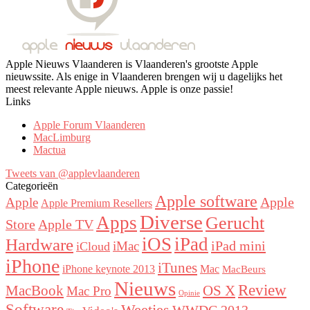
Apple Nieuws Vlaanderen is Vlaanderen's grootste Apple
nieuwssite. Als enige in Vlaanderen brengen wij u dagelijks het
meest relevante Apple nieuws. Apple is onze passie!
Links
Apple Forum Vlaanderen
MacLimburg
Mactua
Tweets van @applevlaanderen
Categorieën
Apple software
Apple
Apple
Apple Premium Resellers
Diverse
Apps
Gerucht
Store
Apple TV
iOS
iPad
Hardware
iPad mini
iMac
iCloud
iPhone
iTunes
iPhone keynote 2013
Mac
MacBeurs
Nieuws
Review
MacBook
OS X
Mac Pro
Opinie
Software