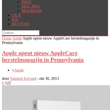
IMAC
MAC PRO
MACBOOK
OS X
IOS
REVIEWS
Home
Apple
Apple opent nieuw AppleCare herstelmagazijn in
Pennsylvania
Apple opent nieuw AppleCare
herstelmagazijn in Pennsylvania
■
Apple
door
Yannick Euvrard
-
okt 30, 2013
0
122