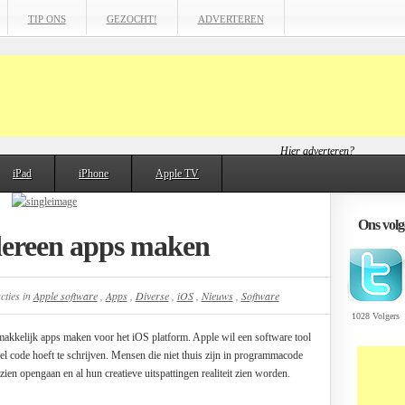
TIP ONS
GEZOCHT!
ADVERTEREN
Hier adverteren?
iPad
iPhone
Apple TV
Ons volge
dereen apps maken
cties
in
Apple software
,
Apps
,
Diverse
,
iOS
,
Nieuws
,
Software
1028 Volgers
makkelijk apps maken voor het iOS platform. Apple wil een software tool
l code hoeft te schrijven. Mensen die niet thuis zijn in programmacode
ien opengaan en al hun creatieve uitspattingen realiteit zien worden.