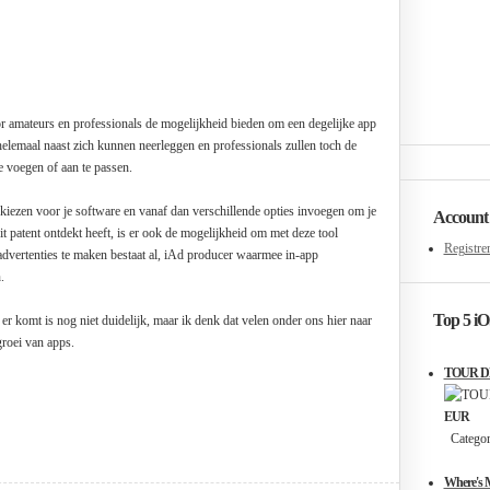
or amateurs en professionals de mogelijkheid bieden om een degelijke app
elemaal naast zich kunnen neerleggen en professionals zullen toch de
 voegen of aan te passen.
 kiezen voor je software en vanaf dan verschillende opties invoegen om je
Account
t patent ontdekt heeft, is er ook de mogelijkheid om met deze tool
Registre
advertenties te maken bestaat al, iAd producer waarmee in-app
.
Top 5 i
r komt is nog niet duidelijk, maar ik denk dat velen onder ons hier naar
 groei van apps.
TOUR DE
EUR
Categori
Where's 