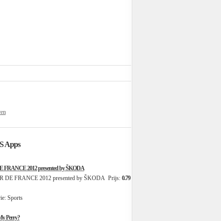
ren
OS Apps
 FRANCE 2012 presented by ŠKODA
Prijs:
0.79
e: Sports
My Perry?