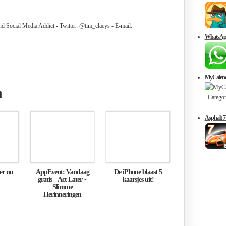
 Social Media Addict - Twitter: @tim_claeys - E-mail:
WhatsAp
MyCalend
n
Categorie
Asphalt 7
er nu
AppEvent: Vandaag
De iPhone blaast 5
gratis – Act Later ~
kaarsjes uit!
Slimme
Herinneringen