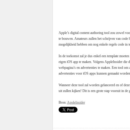
Apple’s digital content authoring tool zou zowel vo
te bouwen. Amateurs zullen het schrijven van code h
mogelijkheid hebben om nog enkele regels code in te
In de toekomst zal je dus enkel een template moeten
eigen iOS app te maken. Volgens AppleInsider die di
webpagina’s en advertenties te maken. Een tool om 
advertenties voor iOS apps kunnen gemaakt worden
Wanneer deze tool zal worden gelanceerd en of deze e
uit zullen kijken! Dit is een grote stap vooruit in de
Bron:
AppleInsider