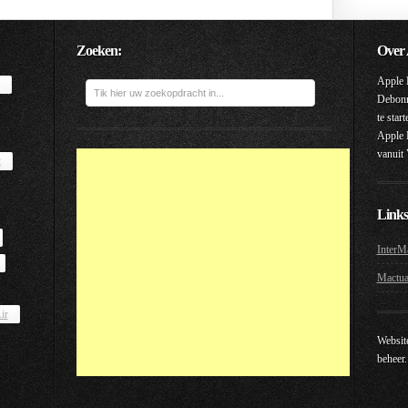
Zoeken:
Over 
Apple 
Debonne
te star
Apple 
vanuit
t
Links
InterMa
Mactu
ir
Websit
beheer.