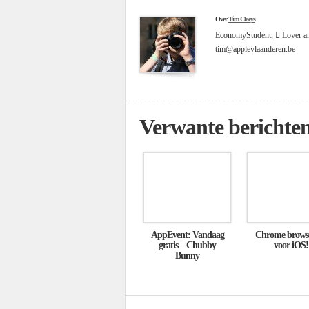
Over
Tim Claeys
EconomyStudent,  Lover and
tim@applevlaanderen.be
Verwante berichte
AppEvent: Vandaag
Chrome brows
gratis – Chubby
voor iOS!
Bunny