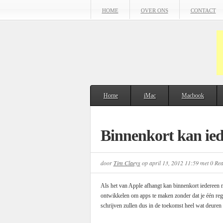
HOME
OVER ONS
CONTACT
Home
iMac
Macbook
Binnenkort kan ie
door
Tim Claeys
op
april 13, 2012 11:59
met
0 Rea
Als het van Apple afhangt kan binnenkort iedereen 
ontwikkelen om apps te maken zonder dat je één rege
schrijven zullen dus in de toekomst heel wat deuren z