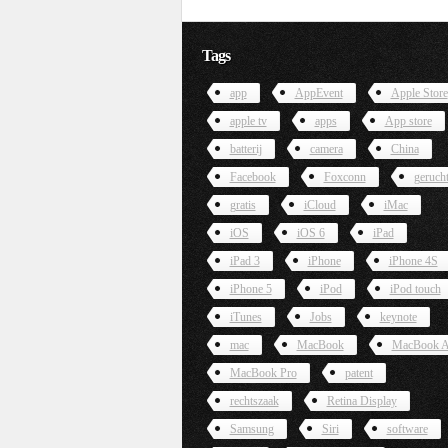
Tags
app
AppEvent
Apple Store
apple tv
apps
App store
batterij
camera
China
Facebook
Foxconn
geruch
gratis
iCloud
iMac
iOS
iOS 6
iPad
iPad 3
iPhone
iPhone 4S
iPhone 5
iPod
iPod touch
iTunes
Jobs
keynote
mac
MacBook
MacBook A
MacBook Pro
patent
rechtszaak
Retina Display
Samsung
Siri
software