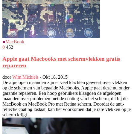
■
MacBook
0
452
Apple gaat Macbooks met schermvlekken gratis
repareren
door
Wim Michiels
-
Okt 18, 2015
De afgelopen maanden zijn er veel klachten geweest over vlekken
op de schermen van bepaalde Macbooks, Apple gaat deze nu onder
garantie repareren. Een hoop gebruikers klaagden de afgelopen
maanden over problemen met de coating van het scherm, dit bij de
MacBook en MacBook Pro met Retina scherm. Doordat de anti-
reflectie coating loslaat, kan het voorkomen dat je rare vlekken op je
scherm krijgt...