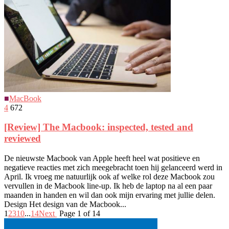
■
MacBook
4
672
[Review] The Macbook: inspected, tested and
reviewed
De nieuwste Macbook van Apple heeft heel wat positieve en
negatieve reacties met zich meegebracht toen hij gelanceerd werd in
April. Ik vroeg me natuurlijk ook af welke rol deze Macbook zou
vervullen in de Macbook line-up. Ik heb de laptop na al een paar
maanden in handen en wil dan ook mijn ervaring met jullie delen.
Design Het design van de Macbook...
1
2
3
10
...
14
Next
Page 1 of 14