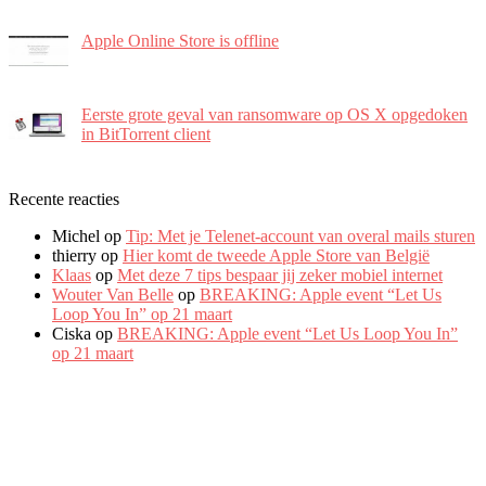
Apple Online Store is offline
Eerste grote geval van ransomware op OS X opgedoken
in BitTorrent client
Recente reacties
Michel
op
Tip: Met je Telenet-account van overal mails sturen
thierry
op
Hier komt de tweede Apple Store van België
Klaas
op
Met deze 7 tips bespaar jij zeker mobiel internet
Wouter Van Belle
op
BREAKING: Apple event “Let Us
Loop You In” op 21 maart
Ciska
op
BREAKING: Apple event “Let Us Loop You In”
op 21 maart