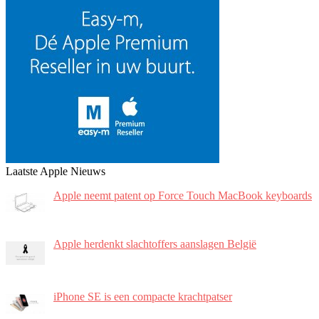
Laatste Apple Nieuws
Apple neemt patent op Force Touch MacBook keyboards
Apple herdenkt slachtoffers aanslagen België
iPhone SE is een compacte krachtpatser