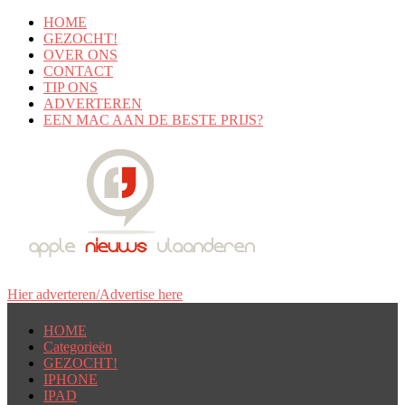
HOME
GEZOCHT!
OVER ONS
CONTACT
TIP ONS
ADVERTEREN
EEN MAC AAN DE BESTE PRIJS?
Hier adverteren/Advertise here
HOME
Categorieën
GEZOCHT!
IPHONE
IPAD