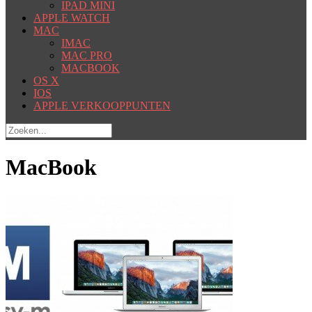
IPAD MINI
APPLE WATCH
MAC
IMAC
MAC PRO
MACBOOK
OS X
IOS
APPLE VERKOOPPUNTEN
MacBook