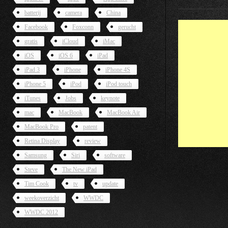
batterij
camera
China
Facebook
Foxconn
gerucht
gratis
iCloud
iMac
iOS
iOS 6
iPad
iPad 3
iPhone
iPhone 4S
iPhone 5
iPod
iPod touch
iTunes
Jobs
keynote
mac
MacBook
MacBook Air
MacBook Pro
patent
Retina Display
review
Samsung
Siri
software
Steve
The New iPad
Tim Cook
tv
update
weekoverzicht
WWDC
WWDC 2012