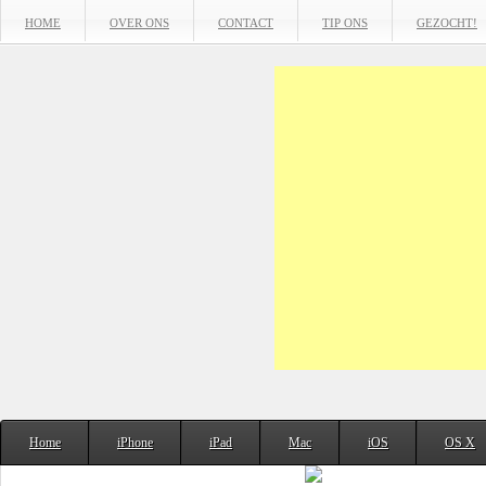
HOME
OVER ONS
CONTACT
TIP ONS
GEZOCHT!
Home
iPhone
iPad
Mac
iOS
OS X