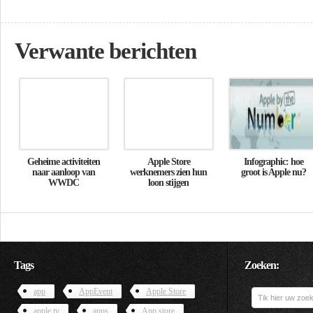
Verwante berichten
Geheime activiteiten
Apple Store
Infographic: hoe
naar aanloop van
werknemers zien hun
groot is Apple nu?
WWDC
loon stijgen
Tags
Zoeken:
app
AppEvent
Apple Store
apple tv
apps
App store