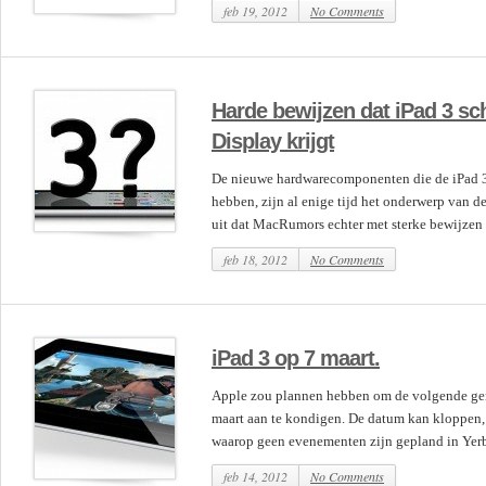
feb 19, 2012
No Comments
Harde bewijzen dat iPad 3 sc
Display krijgt
De nieuwe hardwarecomponenten die de iPad 
hebben, zijn al enige tijd het onderwerp van de
uit dat MacRumors echter met sterke bewijzen 
feb 18, 2012
No Comments
iPad 3 op 7 maart.
Apple zou plannen hebben om de volgende gen
maart aan te kondigen. De datum kan kloppen, 
waarop geen evenementen zijn gepland in Yerba
feb 14, 2012
No Comments