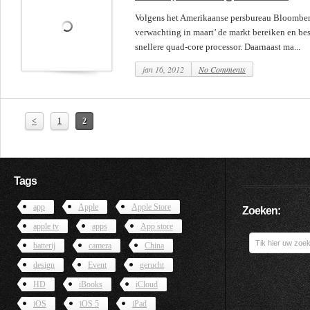
Volgens het Amerikaanse persbureau Bloomber
verwachting in maart’ de markt bereiken en b
snellere quad-core processor. Daarnaast ma...
jan 16, 2012
No Comments
<
1
2
Tags
app
Apple
Apple Store
Zoeken:
apple tv
apps
App store
batterij
camera
China
design
Event
gerucht
HD
iBooks
iCloud
iOS
iOS 5
iPad