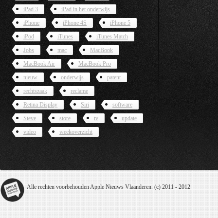
iPad 3
iPad in het onderwijs
iPhone
iPhone 4S
iPhone 5
iPod
iTunes
iTunes Match
Jobs
mac
MacBook
MacBook Air
MacBook Pro
nieuw
onderwijs
patent
rechtszaak
reclame
Retina Display
Siri
software
Steve
store
tv
update
video
weekoverzicht
Alle rechten voorbehouden Apple Nieuws Vlaanderen. (c) 2011 - 2012