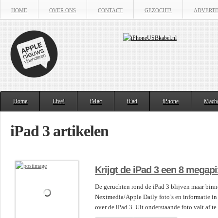
HOME
OVER ONS
CONTACT
GEZOCHT!
ADVERT
Home
Live!
iMac
iPad
iPhone
Macb
iPad 3 artikelen
Krijgt de iPad 3 een 8 megap
De geruchten rond de iPad 3 blijven maar bin
Nextmedia/Apple Daily foto’s en informatie i
over de iPad 3. Uit onderstaande foto valt af te.