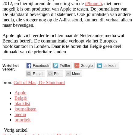
2012, en hierbijhorend de lancering van de
iPhone 5
, niet meer
mogelijk is om producten van Apple te testen. De journalisten van
De Standaard bevestigen dit statement. Ook journalisten van andere
media, die vroeger nog op de A-lijst stond, kunnen dit verhaal alleen
maar bevestigen.
Apple lijkt zich eerder te richten naar de Nederlandse media wat
Benelux betreft. De communicatie verloopt via het Europees
hoofdkantoor in Londen. Daar is te horen dat België geen deel
uitmaakt van de prioritaire landen.
Vertel het
Facebook
Twitter
Google
LinkedIn
verder:
E-mail
Print
Meer
bron:
Cult of Mac, De Standaard
Apple
België
blacklist
journalisten
media
prioriteit
Vorig artikel