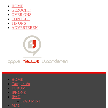
HOME
GEZOCHT!
OVER ONS
CONTACT
TIP ONS
ADVERTEREN
HOME
Categorieën
FORUM
IPHONE
IPAD
IPAD MINI
MAC