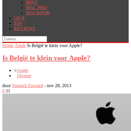
IMAC
MAC PRO
MACBOOK
OS X
IOS
REVIEWS
Home
Apple
Is België te klein voor Apple?
Is België te klein voor Apple?
■
Apple
■
Diverse
door
Yannick Euvrard
-
nov 28, 2013
0
11