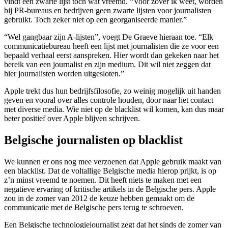
vindt een zwarte lijst toch wat vreemd. “Voor zover ik weet, worden
bij PR-bureaus en bedrijven geen zwarte lijsten voor journalisten
gebruikt. Toch zeker niet op een georganiseerde manier.”
“Wel gangbaar zijn A-lijsten”, voegt De Graeve hieraan toe. “Elk
communicatiebureau heeft een lijst met journalisten die ze voor een
bepaald verhaal eerst aanspreken. Hier wordt dan gekeken naar het
bereik van een journalist en zijn medium. Dit wil niet zeggen dat
hier journalisten worden uitgesloten.”
Apple trekt dus hun bedrijfsfilosofie, zo weinig mogelijk uit handen
geven en vooral over alles controle houden, door naar het contact
met diverse media. Wie niet op de blacklist wil komen, kan dus maar
beter positief over Apple blijven schrijven.
Belgische journalisten op blacklist
We kunnen er ons nog mee verzoenen dat Apple gebruik maakt van
een blacklist. Dat de voltallige Belgische media hierop prijkt, is op
z’n minst vreemd te noemen. Dit heeft niets te maken met een
negatieve ervaring of kritische artikels in de Belgische pers. Apple
zou in de zomer van 2012 de keuze hebben gemaakt om de
communicatie met de Belgische pers terug te schroeven.
Een Belgische technologiejournalist zegt dat het sinds de zomer van