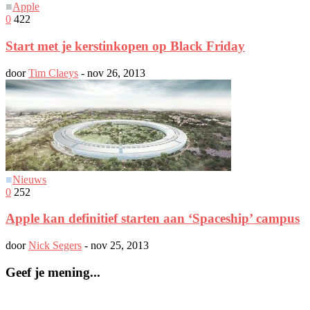
■
Apple
0
422
Start met je kerstinkopen op Black Friday
door
Tim Claeys
-
nov 26, 2013
■
Nieuws
0
252
Apple kan definitief starten aan ‘Spaceship’ campus
door
Nick Segers
-
nov 25, 2013
Geef je mening...