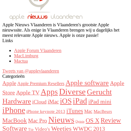
Apple Nieuws Vlaanderen is Vlaanderen's grootste Apple
nieuwssite. Als enige in Vlaanderen brengen wij u dagelijks het
meest relevante Apple nieuws. Apple is onze passie!
Links
Apple Forum Vlaanderen
MacLimburg
Mactua
Tweets van @applevlaanderen
Categorieën
Apple software
Apple
Apple
Apple Premium Resellers
Diverse
Apps
Gerucht
Store
Apple TV
iOS
iPad
Hardware
iPad mini
iMac
iCloud
iPhone
iTunes
iPhone keynote 2013
Mac
MacBeurs
Nieuws
Review
MacBook
OS X
Mac Pro
Opinie
Software
Weetjes
WWDC 2013
Video's
Tip