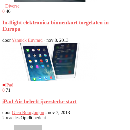
■
Diverse
0
46
In-flight elektronica binnenkort toegelaten in
Europa
door
Yannick Euvrard
-
nov 8, 2013
■
iPad
0
71
iPad Air beleeft ijzersterke start
door
Glen Bourgonjon
-
nov 7, 2013
2 reacties Op dit bericht