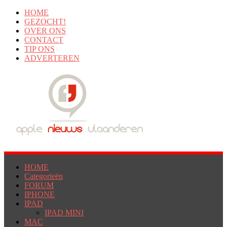
HOME
GEZOCHT!
OVER ONS
CONTACT
TIP ONS
ADVERTEREN
HOME
Categorieën
FORUM
IPHONE
IPAD
IPAD MINI
MAC