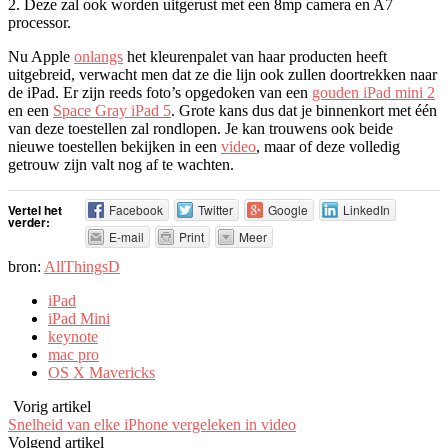
2. Deze zal ook worden uitgerust met een 8mp camera en A7
processor.
Nu Apple
onlangs
het kleurenpalet van haar producten heeft
uitgebreid, verwacht men dat ze die lijn ook zullen doortrekken naar
de iPad. Er zijn reeds foto’s opgedoken van een
gouden iPad mini 2
en een
Space Gray iPad 5
. Grote kans dus dat je binnenkort met één
van deze toestellen zal rondlopen. Je kan trouwens ook beide
nieuwe toestellen bekijken in een
video
, maar of deze volledig
getrouw zijn valt nog af te wachten.
Vertel het
Facebook
Twitter
Google
LinkedIn
verder:
E-mail
Print
Meer
bron:
AllThingsD
iPad
iPad Mini
keynote
mac pro
OS X Mavericks
Vorig artikel
Snelheid van elke iPhone vergeleken in video
Volgend artikel