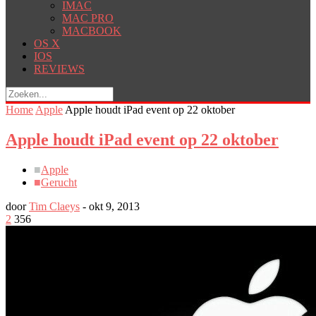
IMAC
MAC PRO
MACBOOK
OS X
IOS
REVIEWS
Home
Apple
Apple houdt iPad event op 22 oktober
Apple houdt iPad event op 22 oktober
■
Apple
■
Gerucht
door
Tim Claeys
-
okt 9, 2013
2
356