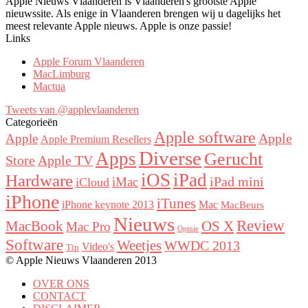
Apple Nieuws Vlaanderen is Vlaanderen's grootste Apple
nieuwssite. Als enige in Vlaanderen brengen wij u dagelijks het
meest relevante Apple nieuws. Apple is onze passie!
Links
Apple Forum Vlaanderen
MacLimburg
Mactua
Tweets van @applevlaanderen
Categorieën
Apple software
Apple
Apple
Apple Premium Resellers
Diverse
Apps
Gerucht
Store
Apple TV
iOS
iPad
Hardware
iPad mini
iMac
iCloud
iPhone
iTunes
iPhone keynote 2013
Mac
MacBeurs
Nieuws
Review
MacBook
OS X
Mac Pro
Opinie
Software
Weetjes
WWDC 2013
Video's
Tip
© Apple Nieuws Vlaanderen 2013
OVER ONS
CONTACT