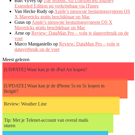
Bart Vyvey op
The Hobbit: An Unexpected Journey
Extended Edition nu verkrijgbaar via iTunes
Van Hecke Rudy op
Apple’s nieuwste besturingssysteem OS
X Mavericks gratis beschikbaar op Mac
Guus op
Apple’s nieuwste besturingssysteem OS X
Mavericks gratis beschikbaar op Mac
Arne op
Review: DataMan Pro – volg je dataverbruik op de
voet
Marco Manganiello op
Review: DataMan Pro – volg je
dataverbruik op de voet
Meest gelezen
[UDPATE] Waar kan je de iPad Air kopen?
[UPDATE] Waar kan je de iPhone 5s en 5c kopen in
België?
Review: Weather Line
Tip: Met je Telenet-account van overal mails
sturen