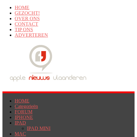
HOME
GEZOCHT!
OVER ONS
CONTACT
TIP ONS
ADVERTEREN
HOME
Categorieën
FORUM
IPHONE
IPAD
IPAD MINI
MAC