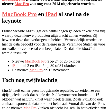
nieuwe
Mac Pro
zou nog voor 2014 uitgebracht worden.
MacBook Pro
en
iPad
al snel na de
keynote
Franse website
MacG
gaf een aantal dagen geleden enkele data vrij
waarop deze nieuwe producten uitgebracht zullen worden. Zij
beweren deze data verkregen te hebben. Vermoedelijk worden er
hier de data bedoeld voor de release in de Verenigde Staten en voor
ons vallen deze meestal een beetje later. De data die
MacG
de
wereld instuurde:
Nieuwe
MacBook Pro
’s op 24 of 25 oktober
iPad
mini 2 en iPad 5 op 30 of 31 oktober
De nieuwe
Mac Pro
op 15 november
Toch nog twijfelachtig
MacG
heeft echter geen hoogstaande reputatie, zo zeiden ze een
tijdje geleden ook dat Apple de iPad keynote zou houden op 15
oktober, wat natuurlijk niet waar bleek te zijn. Zoals
9to5Mac
ook
aanhaalt, sporen de data ook niet helemaal. Vooral die van de iPads
en de nieuwe
Mac Pro
klinken niet echt logisch. In het verleden zijn