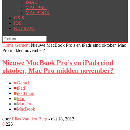
IMAC
MAC PRO
MACBOOK
OS X
IOS
REVIEWS
Home
Gerucht
Nieuwe MacBook Pro’s en iPads eind oktober, Mac
Pro midden november?
Nieuwe MacBook Pro’s en iPads eind
oktober, Mac Pro midden november?
■
Gerucht
■
iPad
■
iPad mini
■
Mac
■
Mac Pro
■
MacBook
door
Elias Van den Berg
-
okt 18, 2013
0
226