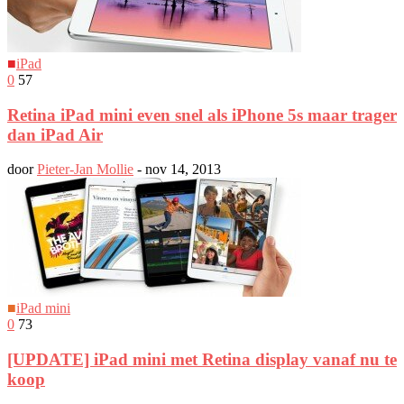
■
iPad
0
57
Retina iPad mini even snel als iPhone 5s maar trager
dan iPad Air
door
Pieter-Jan Mollie
-
nov 14, 2013
■
iPad mini
0
73
[UPDATE] iPad mini met Retina display vanaf nu te
koop