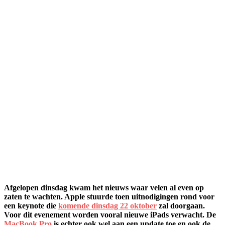
Afgelopen dinsdag kwam het nieuws waar velen al even op
zaten te wachten. Apple stuurde toen uitnodigingen rond voor
een keynote die
komende dinsdag 22 oktober
zal doorgaan.
Voor dit evenement worden vooral nieuwe iPads verwacht. De
MacBook Pro
is echter ook wel aan een update toe en ook de