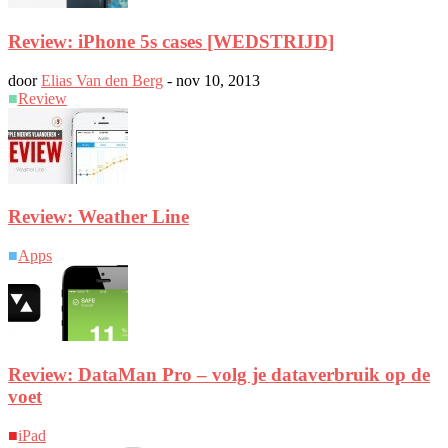
Review: iPhone 5s cases [WEDSTRIJD]
door
Elias Van den Berg
-
nov 10, 2013
■
Review
Review: Weather Line
■
Apps
Review: DataMan Pro – volg je dataverbruik op de
voet
■
iPad