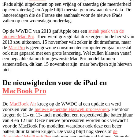
iPads altijd uitgekomen op een vrijdag of zaterdag (de meerderheid
op een zaterdag) en Apple blijft meestal getrouw aan deze data. De
lanceerdagen die de Franse site aanhaalt voor de nieuwe iPads
vallen op een woensdag/donderdag.
Op de WWDC van 2013 gaf Apple ons een
sneak peak van de
nieuwe Mac Pro
. Toen werd gezegd dat deze ergens in de herfst van
2013 zou uitkomen. 15 november valt zeker in dit timeframe, maar
de
Mac Pro
is geen gewone consumentencomputer en gaat meestal
ook niet gepaard met een grote lancering. Wel zullen klanten vanaf
een bepaalde datum hun gewenste Mac Pro model kunnen
samenstellen, dit kan 15 november zijn, maar bewijzen zijn hiervan
niet.
De nieuwigheden voor de iPad en
MacBook Pro
De
MacBook Air
kreeg op de WWDC al een update en werd
voorzien van de
nieuwe generatie Haswell-processoren
. Hierdoor
kregen de 11- en 13- inch modellen een respectievelijke batterijduur
van 9 en 12 uur. Deze nieuwe processoren worden ook verwacht
voor de MacBook Pro modellen waardoor ook deze een beter
batterijduur kunnen krijgen. De vraag blijft nog steeds of
de
‘klassieke’ MacBook Pro
ook nog een update zal krijgen. Voor de