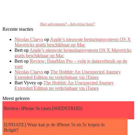
Hier adverteren? - Advertise here?
Recente reacties
Nicolas Claeys
op
Apple’s nieuwste besturingssysteem OS X
Mavericks gratis beschikbaar op Mac
Bert op
Apple’s nieuwste besturingssysteem OS X Mavericks
gratis beschikbaar op Mac
Bert op
Review: DataMan Pro – volg je dataverbruik op de
voet
Nicolas Claeys
op
The Hobbit: An Unexpected Journey
Extended Edition nu verkrijgbaar via iTunes
Bart Vyvey op
The Hobbit: An Unexpected Journey
Extended Edition nu verkrijgbaar via iTunes
Meest gelezen
Review: iPhone 5s cases [WEDSTRIJD]
[UPDATE] Waar kan je de iPhone 5s en 5c kopen in
België?