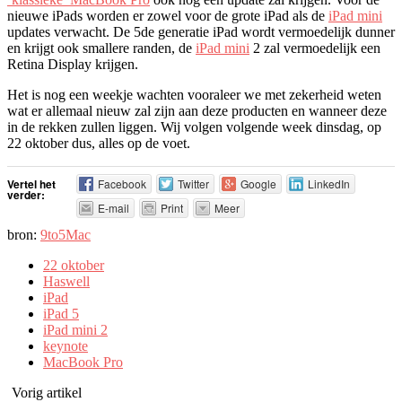
nieuwe iPads worden er zowel voor de grote iPad als de
iPad mini
updates verwacht. De 5de generatie iPad wordt vermoedelijk dunner
en krijgt ook smallere randen, de
iPad mini
2 zal vermoedelijk een
Retina Display krijgen.
Het is nog een weekje wachten vooraleer we met zekerheid weten
wat er allemaal nieuw zal zijn aan deze producten en wanneer deze
in de rekken zullen liggen. Wij volgen volgende week dinsdag, op
22 oktober dus, alles op de voet.
Vertel het
Facebook
Twitter
Google
LinkedIn
verder:
E-mail
Print
Meer
bron:
9to5Mac
22 oktober
Haswell
iPad
iPad 5
iPad mini 2
keynote
MacBook Pro
Vorig artikel