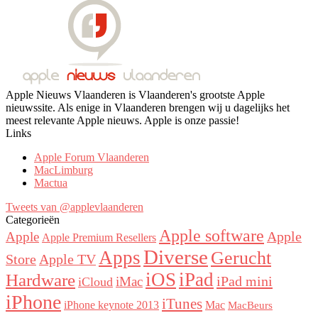
Apple Nieuws Vlaanderen is Vlaanderen's grootste Apple
nieuwssite. Als enige in Vlaanderen brengen wij u dagelijks het
meest relevante Apple nieuws. Apple is onze passie!
Links
Apple Forum Vlaanderen
MacLimburg
Mactua
Tweets van @applevlaanderen
Categorieën
Apple software
Apple
Apple
Apple Premium Resellers
Diverse
Apps
Gerucht
Store
Apple TV
iOS
iPad
Hardware
iPad mini
iMac
iCloud
iPhone
iTunes
iPhone keynote 2013
Mac
MacBeurs