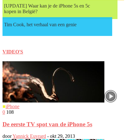
[UPDATE] Waar kan je de iPhone 5s en 5c
kopen in België?
Tim Cook, het verhaal van een genie
VIDEO'S
■
iPhone
0
108
De eerste TV spot van de iPhone 5s
door
Yannick Euvrard
-
okt 29, 2013