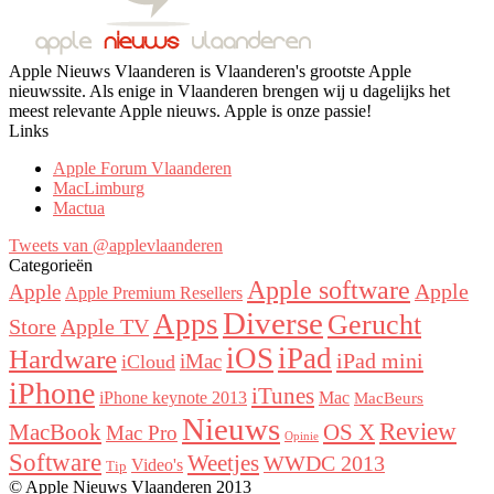
Apple Nieuws Vlaanderen is Vlaanderen's grootste Apple
nieuwssite. Als enige in Vlaanderen brengen wij u dagelijks het
meest relevante Apple nieuws. Apple is onze passie!
Links
Apple Forum Vlaanderen
MacLimburg
Mactua
Tweets van @applevlaanderen
Categorieën
Apple software
Apple
Apple
Apple Premium Resellers
Diverse
Apps
Gerucht
Store
Apple TV
iOS
iPad
Hardware
iPad mini
iMac
iCloud
iPhone
iTunes
iPhone keynote 2013
Mac
MacBeurs
Nieuws
Review
MacBook
OS X
Mac Pro
Opinie
Software
Weetjes
WWDC 2013
Video's
Tip
© Apple Nieuws Vlaanderen 2013