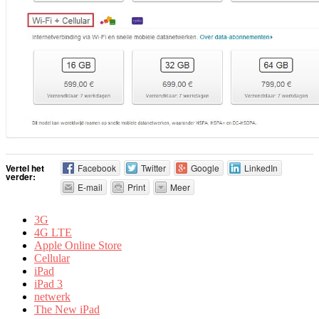
Vertel het
Facebook
Twitter
Google
LinkedIn
verder:
E-mail
Print
Meer
3G
4G LTE
Apple Online Store
Cellular
iPad
iPad 3
netwerk
The New iPad