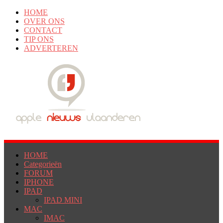
HOME
OVER ONS
CONTACT
TIP ONS
ADVERTEREN
HOME
Categorieën
FORUM
IPHONE
IPAD
IPAD MINI
MAC
IMAC