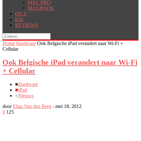
MAC PRO
MACBOOK
OS X
IOS
REVIEWS
Home
Hardware
Ook Belgische iPad verandert naar Wi-Fi +
Cellular
Ook Belgische iPad verandert naar Wi-Fi
+ Cellular
■
Hardware
■
iPad
■
Nieuws
door
Elias Van den Berg
-
mei 18, 2012
0
125