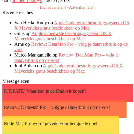
door
Jochen Laureys
-
okt 31, 2013
Hier adverteren? - Advertise here?
Recente reacties
Van Hecke Rudy op
Apple’s nieuwste besturingssysteem OS
X Mavericks gratis beschikbaar op Mac
Guus op
Apple’s nieuwste besturingssysteem OS X
Mavericks gratis beschikbaar op Mac
Arne op
Review: DataMan Pro – volg je dataverbruik op de
voet
Marco Manganiello op
Review: DataMan Pro – volg je
dataverbruik op de voet
Juul Bollen op
Apple’s nieuwste besturingssysteem OS X
Mavericks gratis beschikbaar op Mac
Meest gelezen
[UDPATE] Waar kan je de iPad Air kopen?
Review: DataMan Pro – volg je dataverbruik op de voet
Rode Mac Pro wordt geveild voor het goede doel