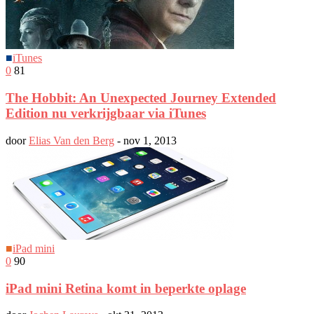
■
iTunes
0
81
The Hobbit: An Unexpected Journey Extended
Edition nu verkrijgbaar via iTunes
door
Elias Van den Berg
-
nov 1, 2013
■
iPad mini
0
90
iPad mini Retina komt in beperkte oplage