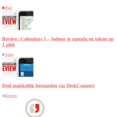
■
iPad
Review: Calendars 5 – beheer je agenda en taken op
1 plek
■
Apps
Deel makkelijk bestanden via DeskConnect
■
Review