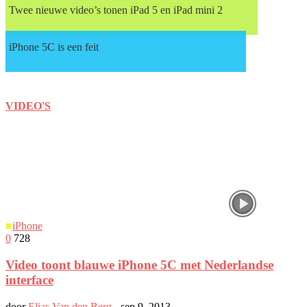
Twee nieuwe video’s tonen iPad 5 en iPad mini 2
iPhone 5C is een feit
VIDEO'S
■
iPhone
0
728
Video toont blauwe iPhone 5C met Nederlandse
interface
door
Elias Van den Berg
-
sep 9, 2013