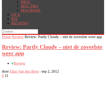
IMAC
MAC PRO
MACBOOK
OS X
IOS
REVIEWS
Home
Review
Review: Partly Cloudy – niet de zoveelste weer app
Review: Partly Cloudy – niet de zoveelste
weer app
■
Review
door
Elias Van den Berg
-
sep 2, 2012
0
11