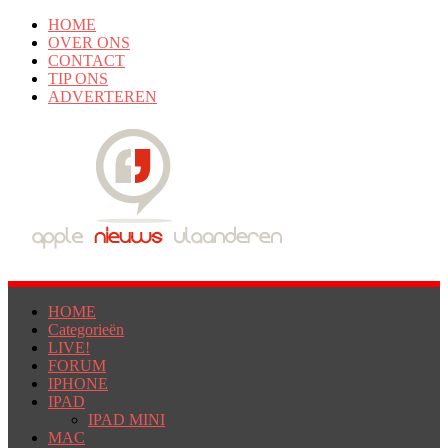
HOME
OVER ONS
CONTACT
TIP ONS
ADVERTEREN
HOME
Categorieën
LIVE!
FORUM
IPHONE
IPAD
IPAD MINI
MAC