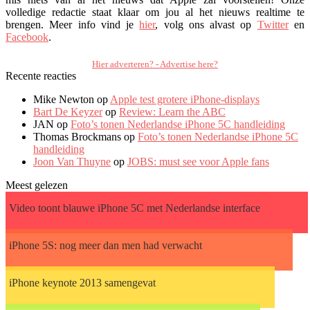
volledige redactie staat klaar om jou al het nieuws realtime te
brengen. Meer info vind je
hier
, volg ons alvast op
Twitter
en
Facebook
.
Hier adverteren? - Advertise here?
Recente reacties
Mike Newton op
Apple test grotere iPhone-displays
Bart De Keyzer
op
Review: Learn the ABC
JAN op
Foto’s tonen Nederlandse iPhone 5C handleiding
Thomas Brockmans op
Foto’s tonen Nederlandse iPhone 5C
handleiding
Joon Van Thuyne
op
JOBS: must see voor Apple fans
Meest gelezen
Video toont blauwe iPhone 5C met Nederlandse interface
iPhone 5S: nog meer dan men had verwacht
iPhone keynote 2013 samengevat