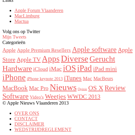
Links
Apple Forum Vlaanderen
MacLimburg
Mactua
Volg ons op Twitter
Mijn Tweets
Categorieën
Apple software
Apple
Apple
Apple Premium Resellers
Diverse
Apps
Gerucht
Store
Apple TV
iOS
iPad
Hardware
iMac
iPad mini
iCloud
iPhone
iTunes
Mac
MacBeurs
iPhone keynote 2013
Nieuws
Review
MacBook
OS X
Mac Pro
Opinie
Software
Weetjes
WWDC 2013
Video's
© Apple Nieuws Vlaanderen 2013
OVER ONS
CONTACT
DISCLAIMER
WEDSTRIJDREGLEMENT