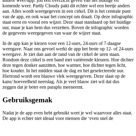
andere weer-app: jou een overzicht geven van het huidige en
komende weer. Partly Cloudy pakt dit echter wel een beetje anders
aan. Alles wordt weergegeven in een cirkel. Dit is het centrale punt
van de app, en ook waar het concept om draait. Op deze infographic
staat eerst en vooral een wijzer. Deze staat standaard op het huidige
uur, maar je kan hem dus verzetten. Boven de infographic worden
de gegevens weergegeven van waar de wijzer staat.
In de app kan je kiezen voor een 12-uurs, 24-uurs of 7-daagse
weergave. Naar ons gevoel werkt de app het beste op 12- of 24-uurs
weergave. Je ziet dan aan de rand van de cirkel de uren staan.
Rondom deze cirkel is een band met variërende kleuren. Hoe dichter
deze tegen donker aanzitten, hoe warmer, hoe dichter tegen licht,
hoe kouder. In het midden staat de dag en het geselecteerde uur.
Hierrond wordt een blauwe vlek weergegeven. Deze slaat op de
kans/ hoeveelheid neerslag. Als je veel blauw ziet wil dat dus
zeggen dat je beter een paraplu meeneemt.
Gebruiksgemak
Nadat je de app even hebt gebruikt weet je wel waarvoor alles staat.
De app is echter niet ideaal voor mensen die ‘even snel de