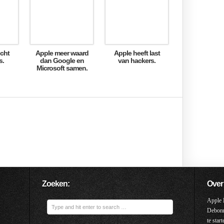
cht
Apple meer waard
Apple heeft last
s.
dan Google en
van hackers.
Microsoft samen.
Zoeken:
Over
Apple 
Debonne
te star