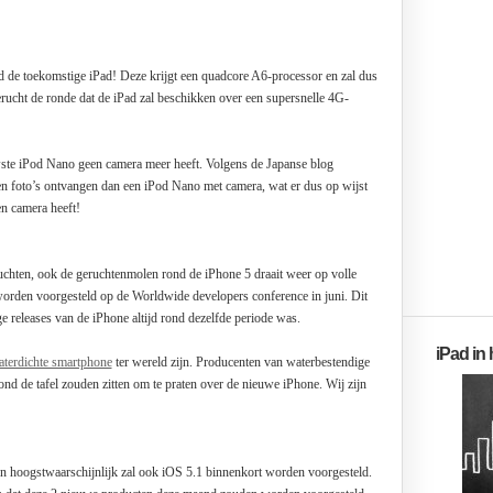
 de toekomstige iPad! Deze krijgt een quadcore A6-processor en zal dus
erucht de ronde dat de iPad zal beschikken over een supersnelle 4G-
uwste iPod Nano geen camera meer heeft. Volgens de Japanse blog
n foto’s ontvangen dan een iPod Nano met camera, wat er dus op wijst
n camera heeft!
ruchten, ook de geruchtenmolen rond de iPhone 5 draait weer op volle
l worden voorgesteld op de Worldwide developers conference in juni. Dit
 releases van de iPhone altijd rond dezelfde periode was.
iPad in
aterdichte smartphone
ter wereld zijn. Producenten van waterbestendige
ond de tafel zouden zitten om te praten over de nieuwe iPhone. Wij zijn
en hoogstwaarschijnlijk zal ook iOS 5.1 binnenkort worden voorgesteld.