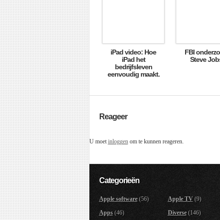
iPad video: Hoe
FBI onderzo
iPad het
Steve Job
bedrijfsleven
eenvoudig maakt.
Reageer
U moet
inloggen
om te kunnen reageren.
Categorieën
Apple software
(56)
Apple TV
(9)
Apps
(46)
Diverse
(146)