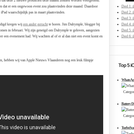
en dat deze 2 nieuwe producten deze maand zouden worden voorgesteld.
en dat er een ongewoon event zou plaatsvinden deze maand. Daardoor
Deel 1: 
Pad waarschijnlijk pas in maart plaatsvinden.
Deel 2: 
Deel 3: i
digd kregen wij
een ander gerucht
te horen. Jim Dalrymple, blogger bij
Deel 4: i
omen in februari. Wij zijn geneigd om Dalrymple te geloven, aangezien
Deel 5: 
over een evenement had. Wij wachten af of er al dan niet een event komt en
Deel 6: 
ten, hebben wij van Apple Nieuws Vlaanderen nog een leuk filmpje
Top 5 i
WhatsAp
Categori
Battery D
Categorie
TurboScan