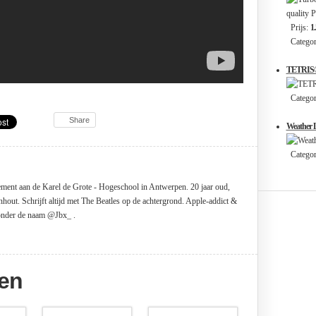
Prijs:
1
Categori
TETRIS®
Categor
Share
Weather L
Categori
ent aan de Karel de Grote - Hogeschool in Antwerpen. 20 jaar oud,
nhout. Schrijft altijd met The Beatles op de achtergrond. Apple-addict &
 onder de naam @Jbx_ .
ten