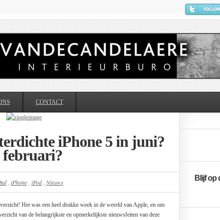
ONS
CONTACT
erdichte iPhone 5 in juni?
 februari?
Blijf op
Pad
,
iPhone
,
iPod
,
Nieuws
verzicht! Het was een heel drukke week in de wereld van Apple, en om
verzicht van de belangrijkste en opmerkelijkste nieuwsfeiten van deze