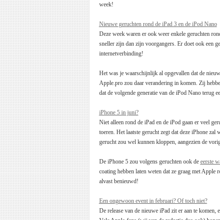
week!
Nieuwe geruchten rond de iPad 3 en de iPod Nano
Deze week waren er ook weer enkele geruchten rond
sneller zijn dan zijn voorgangers. Er doet ook een g
internetverbinding!
Het was je waarschijnlijk al opgevallen dat de nie
Apple.pro zou daar verandering in komen. Zij hebbe
dat de volgende generatie van de iPod Nano terug ee
iPhone 5 in juni?
Niet alleen rond de iPad en de iPod gaan er veel ge
toeren. Het laatste gerucht zegt dat deze iPhone za
gerucht zou wel kunnen kloppen, aangezien de vorige
De iPhone 5 zou volgens geruchten ook de
eerste w
coating hebben laten weten dat ze graag met Apple r
alvast benieuwd!
Een ongewoon event in februari? Of toch niet?
De release van de nieuwe iPad zit er aan te komen, 