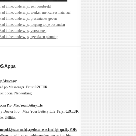
iPad in het onderwijs, een voorbeeld
iPad in het onderwijs, werken met cursusmateriaal
Pad in het onderwijs, presentaties geven
Pad in het onderwijs, toegang tot je bestanden
iPad in het onderwijs, vergaderen
iPad in het onderwijs, agenda en planning
OS Apps
p Messenger
Prijs:
0.79 EUR
e: Social Networking
octor Pro - Max Your Battery Life
Prijs:
0.79 EUR
: Utilities
: quickly scan multipage documents into high-quality PDFs