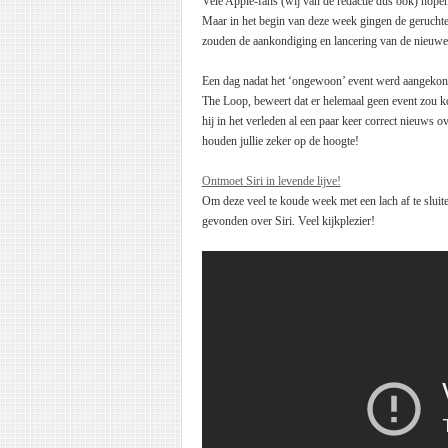
Vele Apple-fans (wij van de redactie dus ook) hop
Maar in het begin van deze week gingen de gerucht
zouden de aankondiging en lancering van de nieuwe i
Een dag nadat het ‘ongewoon’ event werd aangekon
The Loop, beweert dat er helemaal geen event zou k
hij in het verleden al een paar keer correct nieuws 
houden jullie zeker op de hoogte!
Ontmoet Siri in levende lijve!
Om deze veel te koude week met een lach af te slui
gevonden over Siri. Veel kijkplezier!