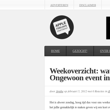
ADVERTEREN
DISCLAIMER
HOME
GEZOCHT!
OVER 
Weekoverzicht: wat
Ongewoon event in
door
Jenthe
op
februari 5, 2012
met
0 Reacties
in
i
Het is alweer zondag, hoog tijd dus voor ons weeko
het jullie gemakkelijk te maken geven wij een kort o