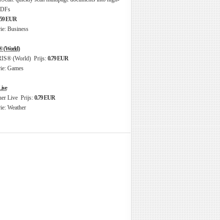
.59 EUR
e: Business
 (World)
Prijs:
0.79 EUR
ie: Games
ive
Prijs:
0.79 EUR
e: Weather