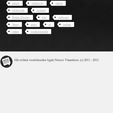
nieuw
onderwijs
patent
rechtszaak
reclame
Retina Display
Siri
software
Steve
store
tv
update
video
weekoverzicht
Alle rechten voorbehouden Apple Nieuws Vlaanderen. (c) 2011 - 2012