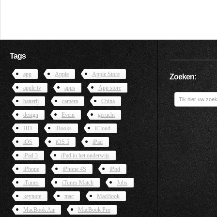
Tags
app
Apple
Apple Store
Zoeken:
apple tv
apps
App store
batterij
camera
China
design
Event
gerucht
HD
iBooks
iCloud
iOS
iOS 5
iPad
iPad 3
iPad in het onderwijs
iPhone
iPhone 4S
iPod
iTunes
iTunes Match
Jobs
keynote
mac
MacBook
MacBook Air
MacBook Pro