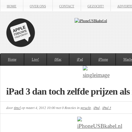
HOME
OVER ONS
CONTACT
GEZOCHT!
ADVERT
Home
Live!
iMac
iPad
iPhone
Macb
iPad 3 dan toch zelfde prijzen als
door
timcl
op
maart 4, 2012 10:00
met
0 Reacties
in
gerucht
,
iPad
,
iPad 3