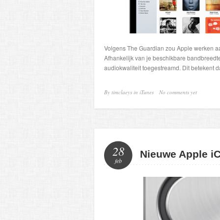
Volgens The Guardian zou Apple werken aa
Afhankelijk van je beschikbare bandbreedte
audiokwaliteit toegestreamd. Dit betekent d
By timclaeys in
iTunes
No comments yet
28
Nieuwe Apple i
feb