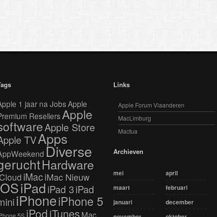
Tags
Links
Apple 1 jaar na Jobs
Apple
Apple Forum Vlaanderen
Apple
Premium Resellers
MacLimburg
software
Apple Store
Mactua
Apps
Apple TV
Diverse
Archieven
AppWeekend
gerucht
Hardware
mei
april
iMac
iMac Nieuw
iCloud
iOS
iPad
iPad 3
iPad
maart
februari
iPhone
iPhone 5
mini
januari
december
iPod
iTunes
Mac
Phone 5S
november
oktober