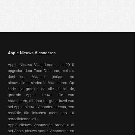
Apple Nieuws Vlaanderen
Apple Nieuws Vlaanderen is in 2010
opgestart door Toon Debonne, met als
doel een Vlaamse portaal- en
nieuwssite te starten in Vlaanderen. Op
korte tijd groeide de site uit tot de
grootste Apple nieuws site van
Vlaanderen, dit door de grote inzet van
het Apple nieuws Vlaanderen team, een
redactie die intussen meer dan 10
redactieleden telt.
Apple Nieuws Vlaanderen brengt u al
het Apple nieuws vanuit Vlaanderen en