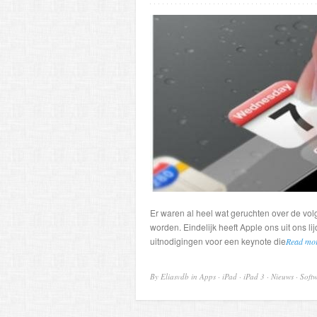
Er waren al heel wat geruchten over de vo
worden. Eindelijk heeft Apple ons uit ons l
uitnodigingen voor een keynote die
Read mo
By Eliasvdb in
Apps
·
iPad
·
iPad 3
·
Nieuws
·
Soft