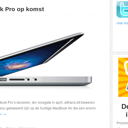
k Pro op komst
1898 Vol
ok Pro’s lanceren, ten vroegste in april, althans dit beweren
D
zou gebaseerd zijn op de huidige MacBook Air die een enorm
re →
Proximu
Pro
·
Nieuws
2 Comments »