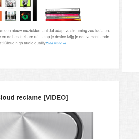
n een nieuw muziekformaat dat adaptive streaming zou toelaten.
 en de beschikbare ruimte op je device krijg je een verschillende
at iCloud high audio quality
Read more →
Cloud reclame [VIDEO]