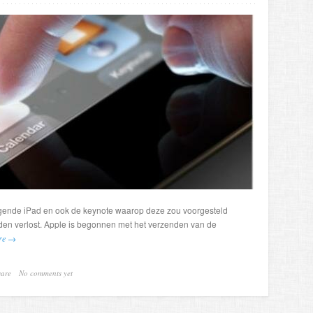
lgende iPad en ook de keynote waarop deze zou voorgesteld
ijden verlost. Apple is begonnen met het verzenden van de
re →
ware
No comments yet