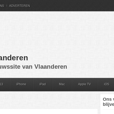
ONS
ADVERTEREN
anderen
uwssite van Vlaanderen
13
iPhone
iPad
Mac
Apple TV
iOS
Ons 
blijv