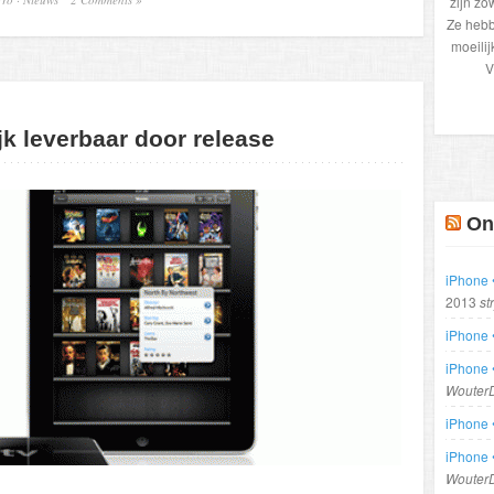
zijn zo
Ze hebb
moeilij
V
jk leverbaar door release
On
iPhone •
2013
st
iPhone 
iPhone 
Wouter
iPhone 
iPhone 
Wouter