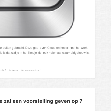
r buiten gebracht. Deze gaat over iCloud en hoe simpel het werkt
e is dat wat je in het filmpje ziet ook helemaal waarheidgetrouw is,
·
OS X
·
Software
No comments yet
e zal een voorstelling geven op 7