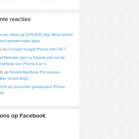
nte reacties
s van Galen
op
[UPDATE] App Store bereikt
ljard gedownloade apps
y op
Concept: budget iPhone met iOS 7
op
Mobistar start na Telenet ook met de
lverkoop van iPhone 4 en 5
E op
Review MacBook Pro sleeves:
Bee versus Mujjo
erDS
op
Geruchten goedkopere iPhone
rkt
 ons op Facebook