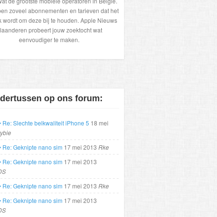
wat de grootste mobiele operatoren in België.
en zoveel abonnementen en tarieven dat het
k wordt om deze bij te houden. Apple Nieuws
laanderen probeert jouw zoektocht wat
eenvoudiger te maken.
dertussen op ons forum:
 Re: Slechte belkwaliteit iPhone 5
18 mei
rybie
• Re: Geknipte nano sim
17 mei 2013
Rke
• Re: Geknipte nano sim
17 mei 2013
DS
• Re: Geknipte nano sim
17 mei 2013
Rke
• Re: Geknipte nano sim
17 mei 2013
DS