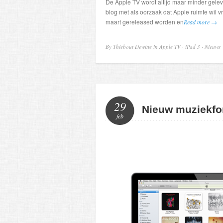
De Apple TV wordt altijd maar minder gelever
blog met als oorzaak dat Apple ruimte wil
maart gereleased worden en
Read more →
By Thiebout Dewitte in
Apple TV
·
iPad 3
·
Nieuws
29
Nieuw muziekfo
feb