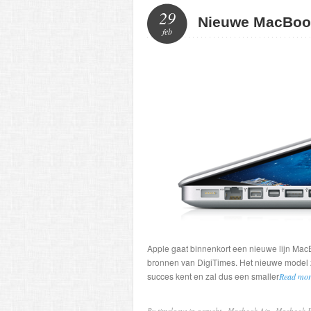
29
Nieuwe MacBoo
feb
Apple gaat binnenkort een nieuwe lijn MacBo
bronnen van DigiTimes. Het nieuwe model 
succes kent en zal dus een smaller
Read mo
By timclaeys in
gerucht
·
Macbook Air
·
Macbook 