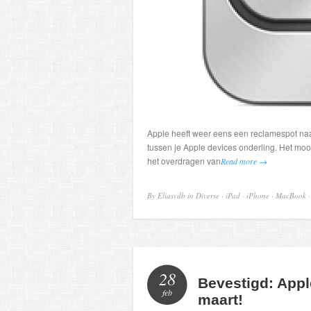
Apple heeft weer eens een reclamespot naa
tussen je Apple devices onderling. Het mooi
het overdragen van
Read more →
By Eliasvdb in
Diverse
·
iPad
·
iPhone
·
MacBook
28
Bevestigd: Appl
feb
maart!