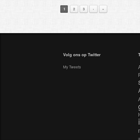
1
2
3
›
»
Volg ons op Twitter
My Tweets
i