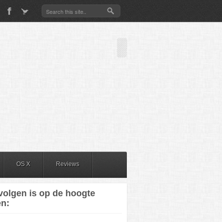
OS X
Reviews
volgen is op de hoogte
en: