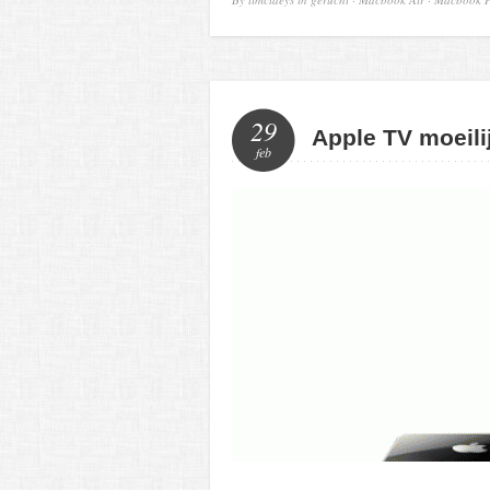
29
Apple TV moeili
feb