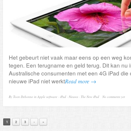
Het gebeurt niet vaak maar eens op een weg ko
tegen. Een terugname en geld terug. Dit kan nu i
Australische consumenten met een 4G iPad die o
nieuwe iPad niet werkt
Read more →
By
Toon Debonne
in
Apple software
·
iPad
·
Nieuws
·
The New iPad
No comments yet
1
2
3
›
»