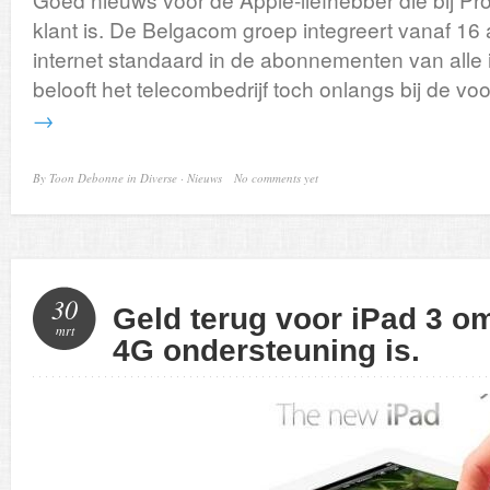
klant is. De Belgacom groep integreert vanaf 16 a
internet standaard in de abonnementen van alle i
belooft het telecombedrijf toch onlangs bij de voo
→
By
Toon Debonne
in
Diverse
·
Nieuws
No comments yet
30
Geld terug voor iPad 3 o
mrt
4G ondersteuning is.