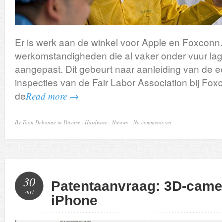
Er is werk aan de winkel voor Apple en Foxconn
werkomstandigheden die al vaker onder vuur la
aangepast. Dit gebeurt naar aanleiding van de
inspecties van de Fair Labor Association bij Fo
de
Read more →
By
Toon Debonne
in
Diverse
·
Hardware
·
Nieuws
No comments yet
30
Patentaanvraag: 3D-came
mrt
iPhone