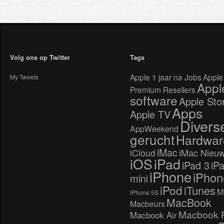
Volg ons op Twitter
Tags
Apple 1 jaar na Jobs
Apple
My Tweets
Appl
Premium Resellers
software
Apple Sto
Apps
Apple TV
Divers
AppWeekend
gerucht
Hardwar
iMac
iMac Nieu
iCloud
iOS
iPad
iPad 3
iP
iPhone
iPhon
mini
iPod
iTunes
M
iPhone 5S
MacBook
Macbeurs
Macbook 
Macbook Air