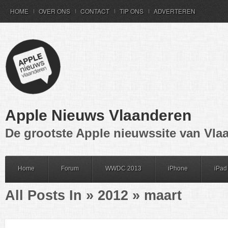
HOME
OVER ONS
CONTACT
TIP ONS
ADVERTEREN
Apple Nieuws Vlaanderen
De grootste Apple nieuwssite van Vla
Home
Forum
WWDC 2013
iPhone
iPad
All Posts In » 2012 » maart