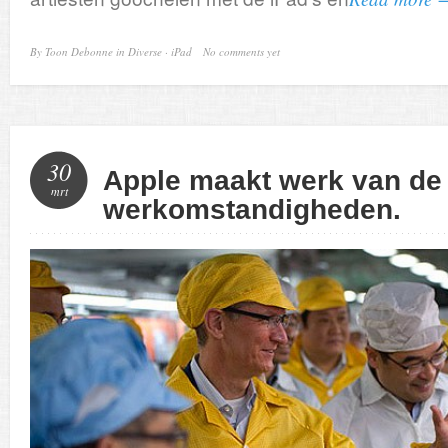
By
Toon Debonne
in
Diverse
·
iPad
No comments yet
30
Apple maakt werk van de
mrt
werkomstandigheden.