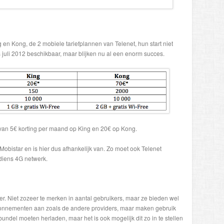
n Kong, de 2 mobiele tariefplannen van Telenet, hun start niet
 juli 2012 beschikbaar, maar blijken nu al een enorm succes.
 je van 5€ korting per maand op King en 20€ op Kong.
obistar en is hier dus afhankelijk van. Zo moet ook Telenet
 diens 4G netwerk.
er. Niet zozeer te merken in aantal gebruikers, maar ze bieden wel
bonnementen aan zoals de andere providers, maar maken gebruik
undel moeten herladen, maar het is ook mogelijk dit zo in te stellen