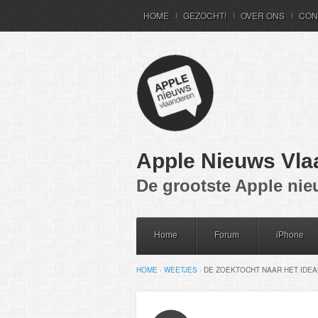
HOME
GEZOCHT!
OVER ONS
CON
Apple Nieuws Vla
De grootste Apple nie
Home
Forum
iPhone
HOME
·
WEETJES
·
DE ZOEKTOCHT NAAR HET IDE