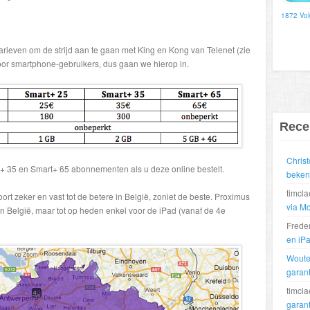
1872 Vol
arieven om de strijd aan te gaan met King en Kong van Telenet (zie
voor smartphone-gebruikers, dus gaan we hierop in.
Rece
Chris
+ 35 en Smart+ 65 abonnementen als u deze online bestelt.
beke
timcl
t zeker en vast tot de betere in België, zoniet de beste. Proximus
via M
n België, maar tot op heden enkel voor de iPad (vanaf de 4e
Frede
en iP
Wout
garant
timcl
garant