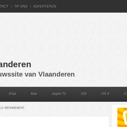
TACT
TIP ONS
ADVERTEREN
anderen
uwssite van Vlaanderen
iPad
Mac
Apple TV
iOS
OS X
i
ALE ABONNEMENT