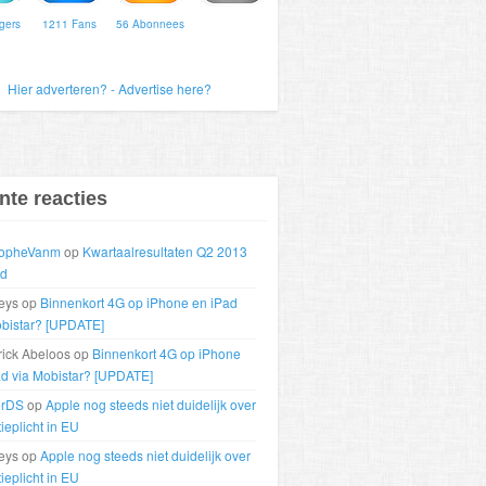
gers
1211 Fans
56 Abonnees
Hier adverteren? - Advertise here?
nte reacties
topheVanm
op
Kwartaalresultaten Q2 2013
nd
aeys op
Binnenkort 4G op iPhone en iPad
obistar? [UPDATE]
rick Abeloos op
Binnenkort 4G op iPhone
ad via Mobistar? [UPDATE]
erDS
op
Apple nog steeds niet duidelijk over
ieplicht in EU
aeys op
Apple nog steeds niet duidelijk over
ieplicht in EU