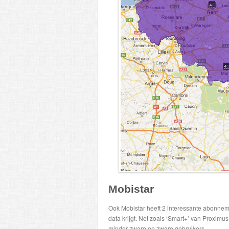
Mobistar
Ook Mobistar heeft 2 interessante abonnem
data krijgt. Net zoals ‘Smart+’ van Proximus
minder zware en zware gebruikers.