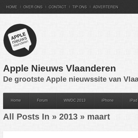
HOME
OVER ONS
CONTACT
TIP ONS
ADVERTEREN
Apple Nieuws Vlaanderen
De grootste Apple nieuwssite van Vla
Home
Forum
WWDC 2013
iPhone
iPad
All Posts In » 2013 » maart