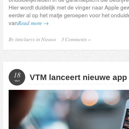
Hier wordt duidelijk met de vinger naar Apple ge
eerder al op het matje geroepen voor het onduide
van
Read more →
By timclaeys in
Nieuws
3 Comments »
18
VTM lanceert nieuwe app
mrt