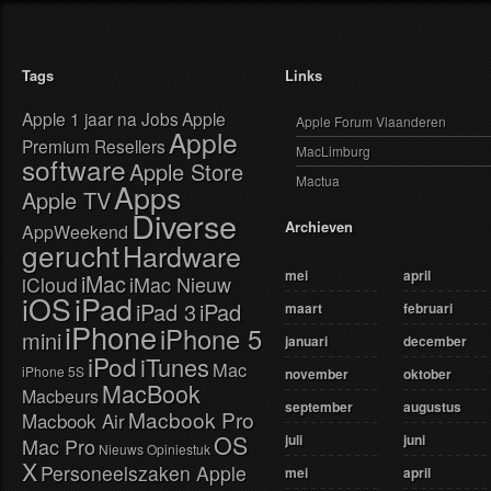
Tags
Links
Apple 1 jaar na Jobs
Apple
Apple Forum Vlaanderen
Apple
Premium Resellers
MacLimburg
software
Apple Store
Mactua
Apps
Apple TV
Diverse
Archieven
AppWeekend
gerucht
Hardware
mei
april
iMac
iMac Nieuw
iCloud
iOS
iPad
iPad 3
iPad
maart
februari
iPhone
iPhone 5
mini
januari
december
iPod
iTunes
Mac
iPhone 5S
november
oktober
MacBook
Macbeurs
september
augustus
Macbook Pro
Macbook Air
OS
juli
juni
Mac Pro
Nieuws
Opiniestuk
X
Personeelszaken Apple
mei
april