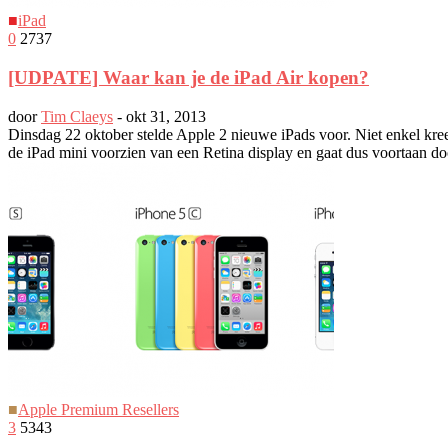
■
iPad
0
2737
[UDPATE] Waar kan je de iPad Air kopen?
door
Tim Claeys
-
okt 31, 2013
Dinsdag 22 oktober stelde Apple 2 nieuwe iPads voor. Niet enkel kre
de iPad mini voorzien van een Retina display en gaat dus voortaan door
■
Apple Premium Resellers
3
5343