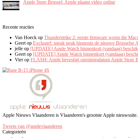
Apple Store Brussel: Apple plaatst video online
Recente reacties
Van Hoeck
op
Thunderstrike 2: eerste firmware worm die Macs
Geert
op
Exclusief: sneak peak binnenin de nieuwe Brusselse 
jelle
op
[UPDATE] Apple Watch binnenkort (vandaag) beschikb
Geert
op
[UPDATE] Apple Watch binnenkort (vandaag) beschik
Vier
op
FLASH: Apple bevestigt openingsdatum Apple Store B
Apple Nieuws Vlaanderen is Vlaanderen's grootste Apple nieuwssite. 
Tweets van @applevlaanderen
Categorieën