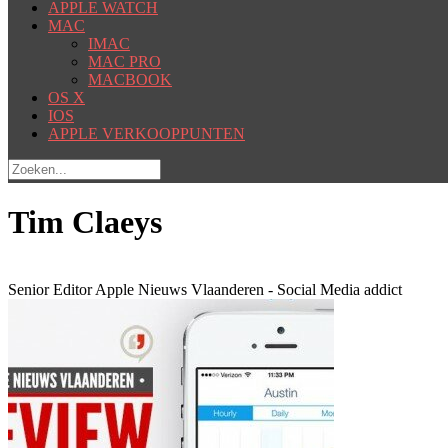
APPLE WATCH
MAC
IMAC
MAC PRO
MACBOOK
OS X
IOS
APPLE VERKOOPPUNTEN
Tim Claeys
Senior Editor Apple Nieuws Vlaanderen - Social Media addict