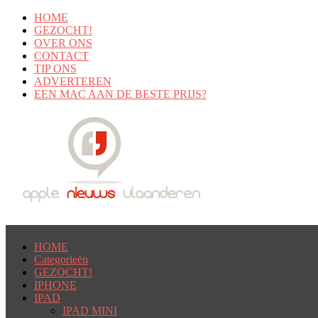
HOME
GEZOCHT!
OVER ONS
CONTACT
TIP ONS
ADVERTEREN
EEN MAC AAN DE BESTE PRIJS?
HOME
Categorieën
GEZOCHT!
IPHONE
IPAD
IPAD MINI