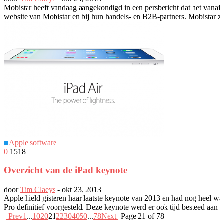
Mobistar heeft vandaag aangekondigd in een persbericht dat het vana
website van Mobistar en bij hun handels- en B2B-partners. Mobistar
■
Apple software
0
1518
Overzicht van de iPad keynote
door
Tim Claeys
-
okt 23, 2013
Apple hield gisteren haar laatste keynote van 2013 en had nog heel 
Pro definitief voorgesteld. Deze keynote werd er ook tijd besteed aan
Prev
1
...
10
20
21
22
30
40
50
...
78
Next
Page 21 of 78