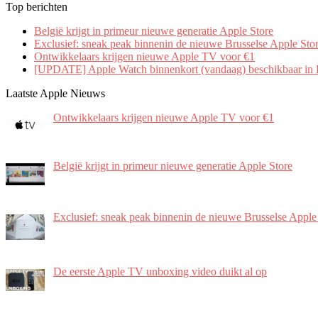
Top berichten
België krijgt in primeur nieuwe generatie Apple Store
Exclusief: sneak peak binnenin de nieuwe Brusselse Apple Sto
Ontwikkelaars krijgen nieuwe Apple TV voor €1
[UPDATE] Apple Watch binnenkort (vandaag) beschikbaar in 
Laatste Apple Nieuws
Ontwikkelaars krijgen nieuwe Apple TV voor €1
België krijgt in primeur nieuwe generatie Apple Store
Exclusief: sneak peak binnenin de nieuwe Brusselse Apple
De eerste Apple TV unboxing video duikt al op