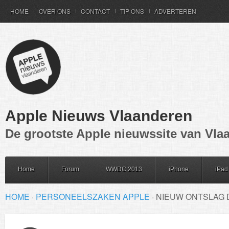
HOME
OVER ONS
CONTACT
TIP ONS
ADVERTEREN
Apple Nieuws Vlaanderen
De grootste Apple nieuwssite van Vla
Home
Forum
WWDC 2013
iPhone
iPad
HOME
·
PERSONEELSZAKEN APPLE
·
NIEUW ONTSLAG