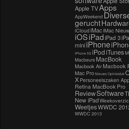
software
Apple Sto
Apps
Apple TV
Divers
AppWeekend
gerucht
Hardwar
iMac
iMac Nieu
iCloud
iOS
iPad
iPad 3
iP
iPhone
iPhon
mini
iPod
iTunes
M
iPhone 5S
MacBook
Macbeurs
Macbook 
Macbook Air
Mac Pro
Nieuws
Opiniestuk
X
Personeelszaken App
Retina MacBook Pro
Software
Review
T
New iPad
Weekoverzic
Weetjes
WWDC 201
WWDC 2013