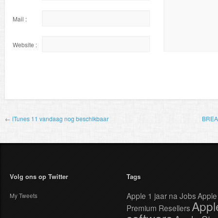
Mail :
Website :
←
iTunes 11 vandaag nog beschikbaar
BREAK
Volg ons op Twitter
Tags
Apple 1 jaar na Jobs
Apple
My Tweets
Appl
Premium Resellers