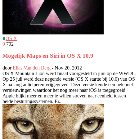
■
OS X
0
792
Mogelijk Maps en Siri in OS X 10.9
door
Elias Van den Berg
-
Nov 20, 2012
OS X Mountain Lion werd finaal voorgesteld in juni op de WWDC.
Op 25 juli werd deze negende versie (OS X startte bij 10.0) van OS
X na lang anticiperen vrijgegeven. Deze versie kende een heleboel
vernieuwingen waardoor het nog meer naar iOS is toegegroeid.
Apple blijkt meer en meer te willen streven naar eenheid tussen
beide besturingssystemen. Er...