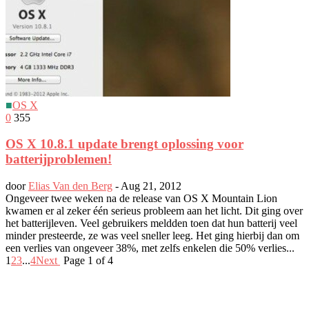
■
OS X
0
355
OS X 10.8.1 update brengt oplossing voor
batterijproblemen!
door
Elias Van den Berg
-
Aug 21, 2012
Ongeveer twee weken na de release van OS X Mountain Lion
kwamen er al zeker één serieus probleem aan het licht. Dit ging over
het batterijleven. Veel gebruikers meldden toen dat hun batterij veel
minder presteerde, ze was veel sneller leeg. Het ging hierbij dan om
een verlies van ongeveer 38%, met zelfs enkelen die 50% verlies...
1
2
3
...
4
Next
Page 1 of 4