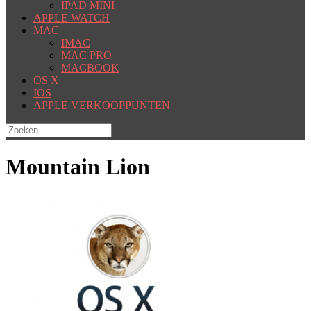
IPAD MINI
APPLE WATCH
MAC
IMAC
MAC PRO
MACBOOK
OS X
IOS
APPLE VERKOOPPUNTEN
Mountain Lion