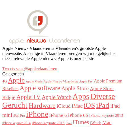
Apple Nieuws Vlaanderen is Vlaanderen's grootste Apple
nieuwssite. Als enige in Vlaanderen brengen wij u dagelijks het
meest relevante Apple nieuws. Apple is onze passie!
Tweets van @applevlaanderen
Categorieën
Apple
Apple Premium
4G
Apple Music
Apple Nieuws Vlaanderen
Apple Pay
Apple software
Apple Store
Resellers
Apple Store
Diverse
Apps
Apple TV
Apple Watch
België
Gerucht
iOS
iPad
Hardware
iMac
iPad
iCloud
iPhone
mini
iPhone 6
iPhone 6S
iPhone keynote 2013
iPad Pro
iTunes
Mac
iWatch
iPhone keynote 2015
iPhone keynote 2014
iPod