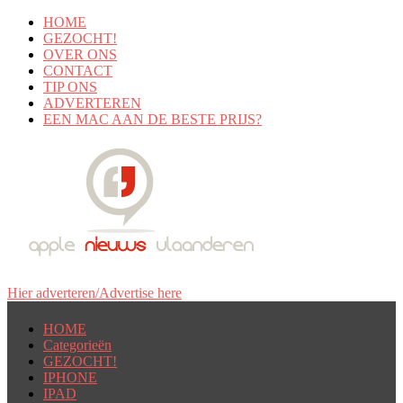
HOME
GEZOCHT!
OVER ONS
CONTACT
TIP ONS
ADVERTEREN
EEN MAC AAN DE BESTE PRIJS?
Hier adverteren/Advertise here
HOME
Categorieën
GEZOCHT!
IPHONE
IPAD