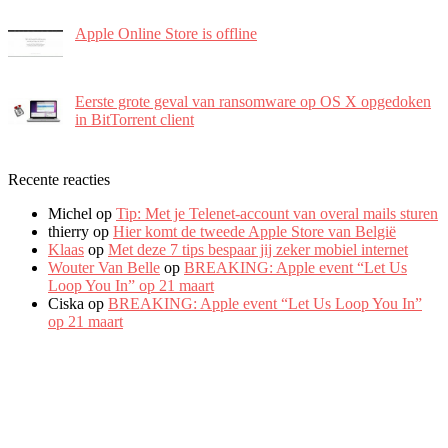
Apple Online Store is offline
Eerste grote geval van ransomware op OS X opgedoken
in BitTorrent client
Recente reacties
Michel
op
Tip: Met je Telenet-account van overal mails sturen
thierry
op
Hier komt de tweede Apple Store van België
Klaas
op
Met deze 7 tips bespaar jij zeker mobiel internet
Wouter Van Belle
op
BREAKING: Apple event “Let Us
Loop You In” op 21 maart
Ciska
op
BREAKING: Apple event “Let Us Loop You In”
op 21 maart