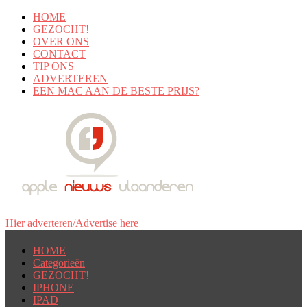
HOME
GEZOCHT!
OVER ONS
CONTACT
TIP ONS
ADVERTEREN
EEN MAC AAN DE BESTE PRIJS?
Hier adverteren/Advertise here
HOME
Categorieën
GEZOCHT!
IPHONE
IPAD