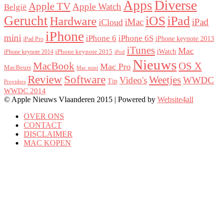
Diverse
Apps
Apple TV
Apple Watch
België
Gerucht
iOS
iPad
Hardware
iMac
iPad
iCloud
iPhone
mini
iPhone 6
iPhone 6S
iPhone keynote 2013
iPad Pro
iTunes
Mac
iWatch
iPhone keynote 2015
iPhone keynote 2014
iPod
Nieuws
OS X
MacBook
Mac Pro
MacBeurs
Mac mini
Review
Software
Weetjes
Video's
WWDC
Tip
Providers
WWDC 2014
© Apple Nieuws Vlaanderen 2015 | Powered by
Website4all
OVER ONS
CONTACT
DISCLAIMER
MAC KOPEN