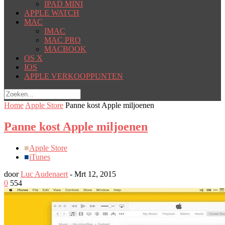
IPAD MINI
APPLE WATCH
MAC
IMAC
MAC PRO
MACBOOK
OS X
IOS
APPLE VERKOOPPUNTEN
Home
Apple Store
Panne kost Apple miljoenen
Panne kost Apple miljoenen
■
Apple Store
■
iTunes
door
Luc Audenaert
-
Mrt 12, 2015
0
554