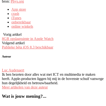
delen
delen
Google+
LinkedIn
te
bron:
Phys.org
op
via
te
te
e-
Facebook
Twitter
delen
delen.
mailen
(Opent
(Opent
(Opent
(Opent
naar
App store
in
in
in
in
een
crash
een
een
een
een
vriend
nieuw
nieuw
nieuw
nieuw
(Opent
iTunes
venster)
venster)
venster)
venster)
in
onbereikbaar
een
nieuw
online winkels
venster)
Vorig artikel
8GB opslagruimte in Apple Watch
Volgend artikel
Publieke bèta iOS 8.3 beschikbaar
Auteur
Luc Audenaert
Ik ben bezeten door alles wat met ICT en multimedia te maken
heeft. Apple-producten liggen bij mij in de bovenste schuif vanwege
hun degelijkheid en betrouwbaarheid.
Meer artikelen van deze auteur
Wat is jouw mening?...