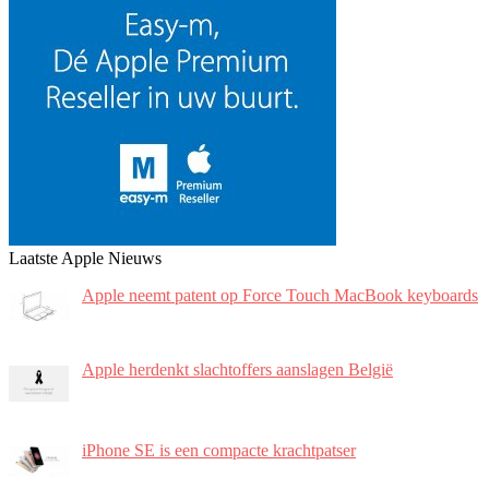
Laatste Apple Nieuws
Apple neemt patent op Force Touch MacBook keyboards
Apple herdenkt slachtoffers aanslagen België
iPhone SE is een compacte krachtpatser