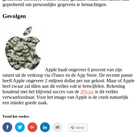
geprobeerd om persoonlijke gegevens te bemachtigen.
Gevolgen
Apple haalt ongeveer 6 procent van zijn
omzet uit de verkoop via iTunes en de App Store. De recente panne
heeft Apple ongeveer 2 miljoen dollar per uur gekost. Maar of Apple
heel zwaar zal tillen aan dit verlies valt te betwijfelen. Rekening
houdend met het blijvend succes van de
iPhone
is dit verlies
verwaarloosbaar. Voor het imago van Apple is de crash natuurlijk
een minder goede zaak.
Vertel het verder:
Klik
Klik
Klik
Klik
Klik
Meer
om
om
om
om
om
te
te
op
op
dit