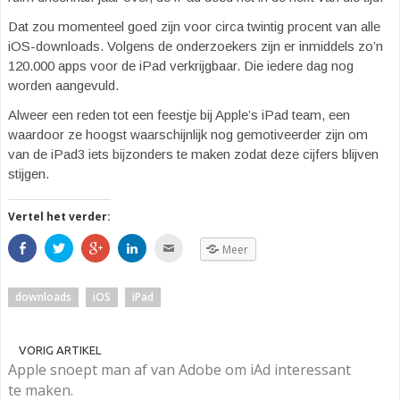
Dat zou momenteel goed zijn voor circa twintig procent van alle
iOS-downloads. Volgens de onderzoekers zijn er inmiddels zo’n
120.000 apps voor de iPad verkrijgbaar. Die iedere dag nog
worden aangevuld.
Alweer een reden tot een feestje bij Apple’s iPad team, een
waardoor ze hoogst waarschijnlijk nog gemotiveerder zijn om
van de iPad3 iets bijzonders te maken zodat deze cijfers blijven
stijgen.
Vertel het verder:
S
K
K
K
K
Meer
h
l
l
l
l
a
i
i
i
i
r
k
k
k
k
e
o
o
o
o
downloads
iOS
iPad
o
m
m
m
m
p
t
o
o
d
F
e
p
p
i
a
d
G
L
t
c
e
o
i
t
VORIG ARTIKEL
e
l
o
n
e
b
e
g
k
e
Apple snoept man af van Adobe om iAd interessant
o
n
l
e
-
o
v
e
d
m
te maken.
k
i
+
I
a