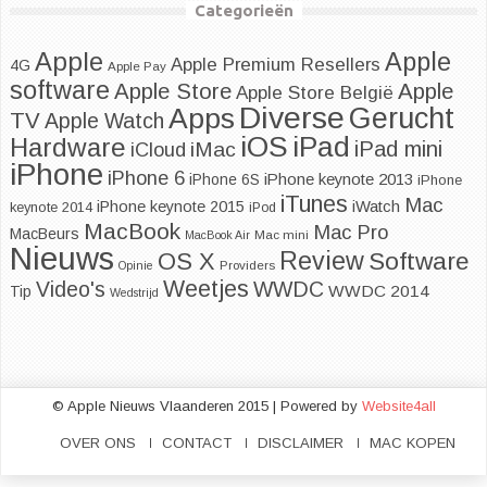
Categorieën
Apple
Apple
Apple Premium Resellers
4G
Apple Pay
software
Apple
Apple Store
Apple Store België
Diverse
Apps
Gerucht
TV
Apple Watch
iOS
iPad
Hardware
iPad mini
iMac
iCloud
iPhone
iPhone 6
iPhone keynote 2013
iPhone 6S
iPhone
iTunes
Mac
iPhone keynote 2015
iWatch
keynote 2014
iPod
MacBook
Mac Pro
MacBeurs
MacBook Air
Mac mini
Nieuws
Review
Software
OS X
Opinie
Providers
Weetjes
Video's
WWDC
WWDC 2014
Tip
Wedstrijd
© Apple Nieuws Vlaanderen 2015 | Powered by
Website4all
OVER ONS
CONTACT
DISCLAIMER
MAC KOPEN