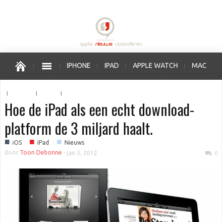
IPHONE
IPAD
APPLE WATCH
MAC
OS X
IOS
APPLE VERKOOPPUNTEN
Hoe de iPad als een echt download-
platform de 3 miljard haalt.
■
■
■
iOS
iPad
Nieuws
door
Toon Debonne
-
jan 5, 2012
0