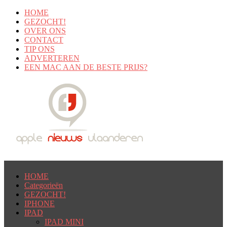
HOME
GEZOCHT!
OVER ONS
CONTACT
TIP ONS
ADVERTEREN
EEN MAC AAN DE BESTE PRIJS?
HOME
Categorieën
GEZOCHT!
IPHONE
IPAD
IPAD MINI