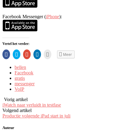
Facebook Messenger (
iPhone
):
Vertel het verder:
Share
Klik
Klik
Klik
Klik
Meer
op
om
om
om
om
Facebook
te
op
op
dit
(Opent
delen
Google+
LinkedIn
te
bellen
in
via
te
te
e-
een
Twitter
delen
delen.
mailen
Facebook
nieuw
(Opent
(Opent
(Opent
naar
gratis
venster)
in
in
in
een
een
een
een
vriend
messenger
nieuw
nieuw
nieuw
(Opent
VoIP
venster)
venster)
venster)
in
een
nieuw
Vorig artikel
venster)
iWatch naar verluidt in testfase
Volgend artikel
Productie volgende iPad start in juli
Auteur