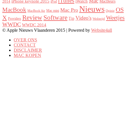
iTunes
Mac
iPhone keynote 2015
iWatch
MacBeurs
2014
iPod
Nieuws
MacBook
OS
Mac Pro
Mac mini
MacBook Air
Opinie
Review
Software
X
Weetjes
Video's
Tip
Providers
Wedstrijd
WWDC
WWDC 2014
© Apple Nieuws Vlaanderen 2015 | Powered by
Website4all
OVER ONS
CONTACT
DISCLAIMER
MAC KOPEN