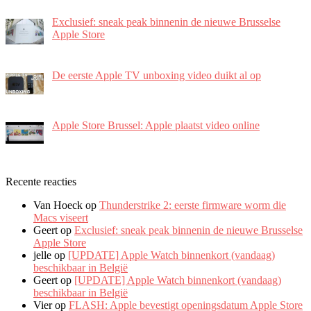
Exclusief: sneak peak binnenin de nieuwe Brusselse
Apple Store
De eerste Apple TV unboxing video duikt al op
Apple Store Brussel: Apple plaatst video online
Recente reacties
Van Hoeck
op
Thunderstrike 2: eerste firmware worm die
Macs viseert
Geert
op
Exclusief: sneak peak binnenin de nieuwe Brusselse
Apple Store
jelle
op
[UPDATE] Apple Watch binnenkort (vandaag)
beschikbaar in België
Geert
op
[UPDATE] Apple Watch binnenkort (vandaag)
beschikbaar in België
Vier
op
FLASH: Apple bevestigt openingsdatum Apple Store