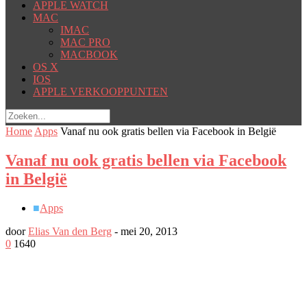
APPLE WATCH
MAC
IMAC
MAC PRO
MACBOOK
OS X
IOS
APPLE VERKOOPPUNTEN
Home
Apps
Vanaf nu ook gratis bellen via Facebook in België
Vanaf nu ook gratis bellen via Facebook
in België
■
Apps
door
Elias Van den Berg
-
mei 20, 2013
0
1640