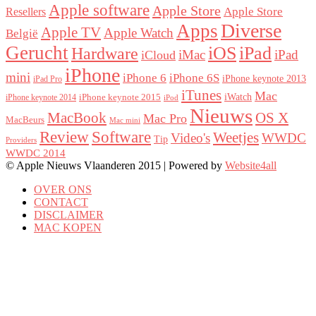
Apple software
Apple Store
Resellers
Apple Store
Diverse
Apps
Apple TV
Apple Watch
België
Gerucht
iOS
iPad
Hardware
iMac
iPad
iCloud
iPhone
mini
iPhone 6
iPhone 6S
iPhone keynote 2013
iPad Pro
iTunes
Mac
iWatch
iPhone keynote 2015
iPhone keynote 2014
iPod
Nieuws
OS X
MacBook
Mac Pro
MacBeurs
Mac mini
Review
Software
Weetjes
Video's
WWDC
Tip
Providers
WWDC 2014
© Apple Nieuws Vlaanderen 2015 | Powered by
Website4all
OVER ONS
CONTACT
DISCLAIMER
MAC KOPEN