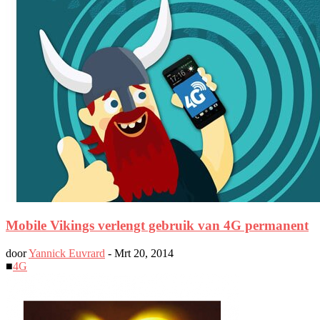
Mobile Vikings verlengt gebruik van 4G permanent
door
Yannick Euvrard
-
Mrt 20, 2014
■
4G