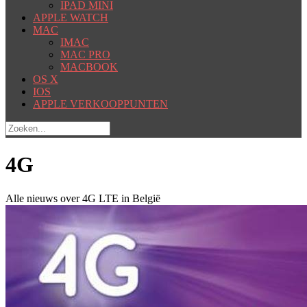
IPAD MINI
APPLE WATCH
MAC
IMAC
MAC PRO
MACBOOK
OS X
IOS
APPLE VERKOOPPUNTEN
4G
Alle nieuws over 4G LTE in België