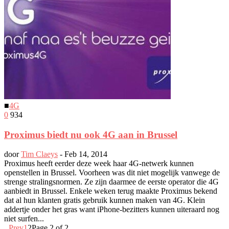
■
4G
0
934
Proximus biedt nu ook 4G aan in Brussel
door
Tim Claeys
-
Feb 14, 2014
Proximus heeft eerder deze week haar 4G-netwerk kunnen
openstellen in Brussel. Voorheen was dit niet mogelijk vanwege de
strenge stralingsnormen. Ze zijn daarmee de eerste operator die 4G
aanbiedt in Brussel. Enkele weken terug maakte Proximus bekend
dat al hun klanten gratis gebruik kunnen maken van 4G. Klein
addertje onder het gras want iPhone-bezitters kunnen uiteraard nog
niet surfen...
Prev
1
2
Page 2 of 2