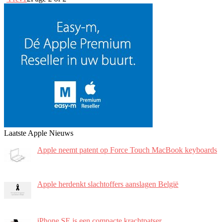
Laatste Apple Nieuws
Apple neemt patent op Force Touch MacBook keyboards
Apple herdenkt slachtoffers aanslagen België
iPhone SE is een compacte krachtpatser