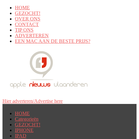
HOME
GEZOCHT!
OVER ONS
CONTACT
TIP ONS
ADVERTEREN
EEN MAC AAN DE BESTE PRIJS?
Hier adverteren/Advertise here
HOME
Categorieën
GEZOCHT!
IPHONE
IPAD