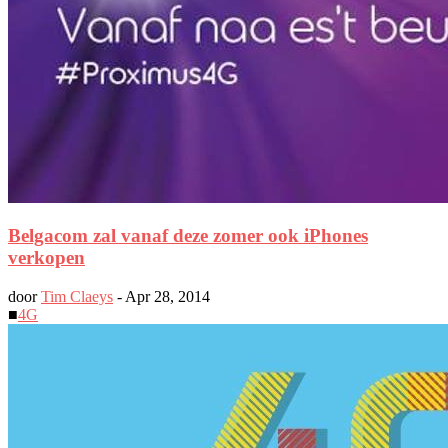
Belgacom zal vanaf deze zomer ook iPhones
verkopen
door
Tim Claeys
-
Apr 28, 2014
■
4G