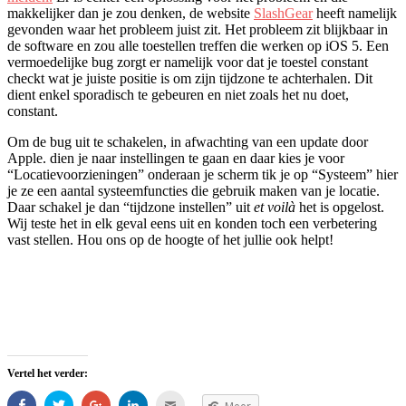
makkelijker dan je zou denken, de website
SlashGear
heeft namelijk
gevonden waar het probleem juist zit. Het probleem zit blijkbaar in
de software en zou alle toestellen treffen die werken op iOS 5. Een
vermoedelijke bug zorgt er namelijk voor dat je toestel constant
checkt wat je juiste positie is om zijn tijdzone te achterhalen. Dit
dient enkel sporadisch te gebeuren en niet zoals het nu doet,
constant.
Om de bug uit te schakelen, in afwachting van een update door
Apple. dien je naar instellingen te gaan en daar kies je voor
“Locatievoorzieningen” onderaan je scherm tik je op “Systeem” hier
je ze een aantal systeemfuncties die gebruik maken van je locatie.
Daar schakel je dan “tijdzone instellen” uit
et voilà
het is opgelost.
Wij teste het in elk geval eens uit en konden toch een verbetering
vast stellen. Hou ons op de hoogte of het jullie ook helpt!
Vertel het verder:
Share
Klik
Klik
Klik
Klik