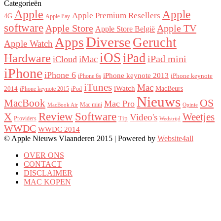
Categorieën
Apple
Apple
Apple Premium Resellers
4G
Apple Pay
software
Apple Store
Apple TV
Apple Store België
Diverse
Apps
Gerucht
Apple Watch
iOS
iPad
Hardware
iPad mini
iMac
iCloud
iPhone
iPhone 6
iPhone keynote 2013
iPhone keynote
iPhone 6s
iTunes
Mac
iWatch
MacBeurs
2014
iPhone keynote 2015
iPod
Nieuws
MacBook
OS
Mac Pro
Mac mini
MacBook Air
Opinie
Review
Software
X
Weetjes
Video's
Tip
Providers
Wedstrijd
WWDC
WWDC 2014
© Apple Nieuws Vlaanderen 2015 | Powered by
Website4all
OVER ONS
CONTACT
DISCLAIMER
MAC KOPEN