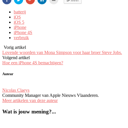
Meer
op
om
om
om
om
Facebook
te
op
op
dit
(Opent
delen
Google+
LinkedIn
te
batterij
in
via
te
te
e-
een
Twitter
delen
delen.
mailen
iOS
nieuw
(Opent
(Opent
(Opent
naar
iOS 5
venster)
in
in
in
een
een
een
een
vriend
iPhone
nieuw
nieuw
nieuw
(Opent
iPhone 4S
venster)
venster)
venster)
in
een
verbruik
nieuw
venster)
Vorig artikel
Lovende woorden van Mona Simpson voor haar broer Steve Jobs.
Volgend artikel
Hoe een iPhone 4S bemachtigen?
Auteur
Nicolas Claeys
Community Manager van Apple Nieuws Vlaanderen.
Meer artikelen van deze auteur
Wat is jouw mening?...