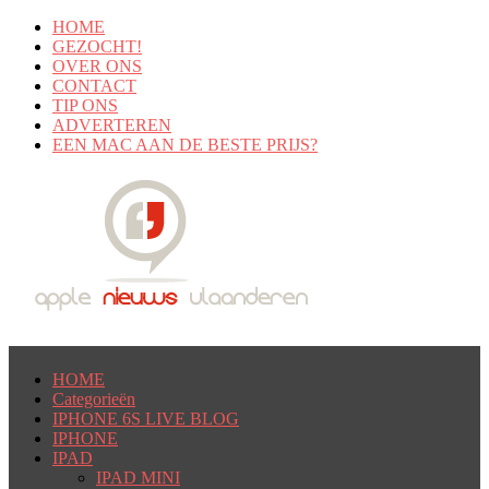
HOME
GEZOCHT!
OVER ONS
CONTACT
TIP ONS
ADVERTEREN
EEN MAC AAN DE BESTE PRIJS?
HOME
Categorieën
IPHONE 6S LIVE BLOG
IPHONE
IPAD
IPAD MINI