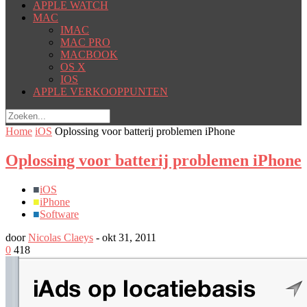
APPLE WATCH
MAC
IMAC
MAC PRO
MACBOOK
OS X
IOS
APPLE VERKOOPPUNTEN
Home
iOS
Oplossing voor batterij problemen iPhone
Oplossing voor batterij problemen iPhone
■
iOS
■
iPhone
■
Software
door
Nicolas Claeys
-
okt 31, 2011
0
418