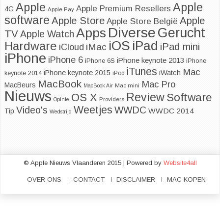
Apple
Apple
Apple Premium Resellers
4G
Apple Pay
software
Apple
Apple Store
Apple Store België
Diverse
Apps
Gerucht
TV
Apple Watch
iOS
iPad
Hardware
iPad mini
iMac
iCloud
iPhone
iPhone 6
iPhone keynote 2013
iPhone 6S
iPhone
iTunes
Mac
iPhone keynote 2015
iWatch
keynote 2014
iPod
MacBook
Mac Pro
MacBeurs
MacBook Air
Mac mini
Nieuws
Review
Software
OS X
Opinie
Providers
Weetjes
Video's
WWDC
WWDC 2014
Tip
Wedstrijd
© Apple Nieuws Vlaanderen 2015 | Powered by
Website4all
OVER ONS
CONTACT
DISCLAIMER
MAC KOPEN