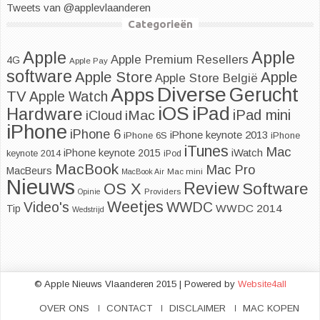
Tweets van @applevlaanderen
Categorieën
Apple
Apple
Apple Premium Resellers
4G
Apple Pay
software
Apple
Apple Store
Apple Store België
Diverse
Apps
Gerucht
TV
Apple Watch
iOS
iPad
Hardware
iPad mini
iMac
iCloud
iPhone
iPhone 6
iPhone keynote 2013
iPhone 6S
iPhone
iTunes
Mac
iPhone keynote 2015
iWatch
keynote 2014
iPod
MacBook
Mac Pro
MacBeurs
MacBook Air
Mac mini
Nieuws
Review
Software
OS X
Opinie
Providers
Weetjes
WWDC
Video's
WWDC 2014
Tip
Wedstrijd
© Apple Nieuws Vlaanderen 2015 | Powered by
Website4all
OVER ONS
CONTACT
DISCLAIMER
MAC KOPEN