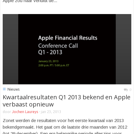
Apple zou naar verluidt de...
■
Nieuws
0
Kwartaalresultaten Q1 2013 bekend en Apple
verbaast opnieuw
door
Jochen Laureys
-
jan 23, 2013
Zonet werden de resultaten voor het eerste kwartaal van 2013
bekendgemaakt. Het gaat om de laatste drie maanden van 2012
(tot 29 december). Een erg belangrijke periode alleszins voor