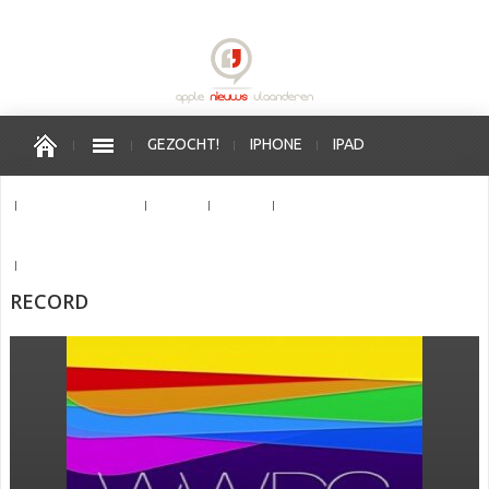
GEZOCHT!
IPHONE
IPAD
APPLE WATCH
MAC
OS X
IOS
APPLE VERKOOPPUNTEN
RECORD