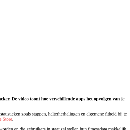
ker. De video toont hoe verschillende apps het opvolgen van je
atistieken zoals stappen, halterherhalingen en algemene fitheid bij te
e Store
.
orden en die gebruikers in staat zal stellen hun fitnessdata makkelijk