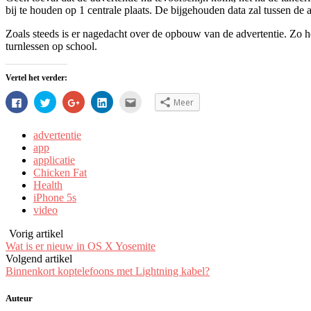
bij te houden op 1 centrale plaats. De bijgehouden data zal tussen de
Zoals steeds is er nagedacht over de opbouw van de advertentie. Zo ho
turnlessen op school.
Vertel het verder:
Klik
Klik
Klik
Klik
Klik
Meer
om
om
om
om
om
te
te
op
op
dit
delen
delen
Google+
LinkedIn
te
op
met
te
te
e-
advertentie
Facebook
Twitter
delen
delen.
mailen
app
(Wordt
(Wordt
(Wordt
(Wordt
naar
in
in
in
in
een
applicatie
een
een
een
een
vriend
Chicken Fat
nieuw
nieuw
nieuw
nieuw
(Wordt
venster
venster
venster
venster
in
Health
geopend)
geopend)
geopend)
geopend)
een
iPhone 5s
nieuw
venster
video
geopend)
Vorig artikel
Wat is er nieuw in OS X Yosemite
Volgend artikel
Binnenkort koptelefoons met Lightning kabel?
Auteur