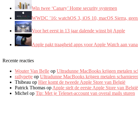
Win twee ‘Canary’ Home security systemen
WWDC ’16: watchOS 3, iOS 10, macOS Sierra, geen
Voor het eerst in 13 jaar dalende winst bij Apple
Apple pakt traagheid apps voor Apple Watch aan vanaf
Recente reacties
Wouter Van Belle
op
Ultradunne MacBooks krijgen metalen sc
rallypetje
op
Ultradunne MacBooks krijgen metalen scharniere
Thibeau
op
Hier komt de tweede Apple Store van België
Patrick Thomas
op
Apple stelt de eerste Apple Store van Belgi
Michel
op
Tip: Met je Telenet-account van overal mails sturen