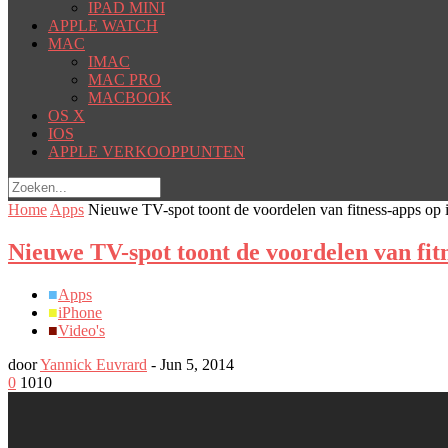
IPAD MINI
APPLE WATCH
MAC
IMAC
MAC PRO
MACBOOK
OS X
IOS
APPLE VERKOOPPUNTEN
Home
Apps
Nieuwe TV-spot toont de voordelen van fitness-apps op 
Nieuwe TV-spot toont de voordelen van fit
■
Apps
■
iPhone
■
Video's
door
Yannick Euvrard
-
Jun 5, 2014
0
1010