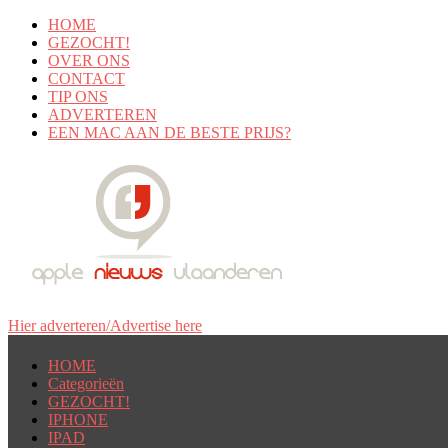
HOME
GEZOCHT!
OVER ONS
CONTACT
TIP ONS
ADVERTEREN
EEN MAC AAN DE BESTE PRIJS?
Hier adverteren/Advertise here
HOME
Categorieën
GEZOCHT!
IPHONE
IPAD