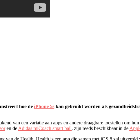
onstreert hoe de
iPhone 5s
kan gebruikt worden als gezondheidstrac
akend van een variatie aan apps en andere draagbare toestellen om hun st
sor
en de
Adidas miCoach smart ball
, zijn reeds beschikbaar in de
Appl
ng van de Health. Health is een app die samen met iOS 8 zal uitgerold w