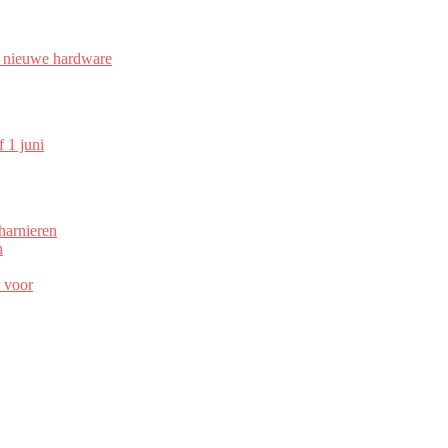
 nieuwe hardware
 1 juni
harnieren
n
ë voor