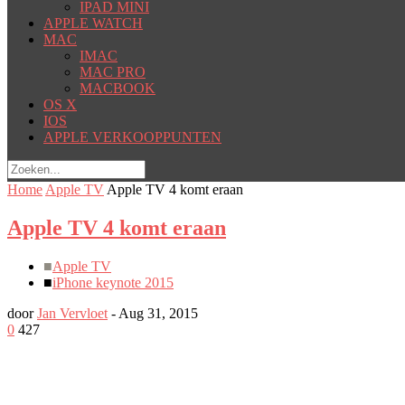
IPAD MINI
APPLE WATCH
MAC
IMAC
MAC PRO
MACBOOK
OS X
IOS
APPLE VERKOOPPUNTEN
Home
Apple TV
Apple TV 4 komt eraan
Apple TV 4 komt eraan
■
Apple TV
■
iPhone keynote 2015
door
Jan Vervloet
-
Aug 31, 2015
0
427