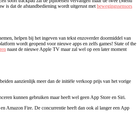
en soort trackpad zal de pijltoetsen vervangen maar de twee (Menu
uw is dat de afstandbediening wordt uitgerust met
bewegingssensors
nnemen, helpen bij het ingeven van tekst enzoverder doormiddel van
latform wordt geopend voor nieuwe apps en zelfs games! State of the
eren
naast de nieuwe Apple TV maar zal wel op een later moment
eiden aanzienlijk meer dan de initiële verkoop prijs van het vorige
nceren kunnen gebruiken maar heeft wel geen App Store en Siri.
u en Amazon Fire. De concurrentie heeft dan ook al langer een App