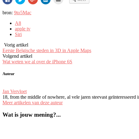
om
om
om
om
om
te
te
op
op
dit
delen
delen
Google+
LinkedIn
te
bron:
9to5Mac
op
met
te
te
e-
Facebook
Twitter
delen
delen.
mailen
(Wordt
(Wordt
(Wordt
(Wordt
naar
A8
in
in
in
in
een
een
een
een
een
vriend
apple tv
nieuw
nieuw
nieuw
nieuw
(Wordt
Siri
venster
venster
venster
venster
in
geopend)
geopend)
geopend)
geopend)
een
nieuw
Vorig artikel
venster
geopend)
Eerste Belgische steden in 3D in Apple Maps
Volgend artikel
Wat weten we al over de iPhone 6S
Auteur
Jan Vervloet
18, from the middle of nowhere, al vele jaren steevast geïnteresseerd
Meer artikelen van deze auteur
Wat is jouw mening?...