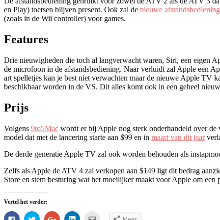
De afstandsbediening gebruikt voor zowel de ATV 2 als de ATV 3 dat
en Play) toetsen blijven present. Ook zal de
nieuwe afstandsbediening
(zoals in de Wii controller) voor games.
Features
Drie nieuwigheden die toch al langverwacht waren, Siri, een eigen A
de microfoon in de afstandsbediening. Naar verluidt zal Apple een 
art spelletjes kan je best niet verwachten maar de nieuwe Apple TV 
beschikbaar worden in de VS. Dit alles komt ook in een geheel nieuwe 
Prijs
Volgens
9to5Mac
wordt er bij Apple nog sterk onderhandeld over de v
model dat met de lancering starte aan $99 en in
maart van dit jaar
verl
De derde generatie Apple TV zal ook worden behouden als instapmodel
Zelfs als Apple de ATV 4 zal verkopen aan $149 ligt dit bedrag aanz
Store en stem besturing wat het moeilijker maakt voor Apple om een
Vertel het verder:
Klik
Klik
Klik
Klik
Klik
Meer