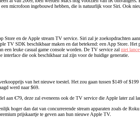
eert al van 2009, toen werden Macs nog voorzien van IR ontvangers. E
een microfoon ingebouwd hebben, die is natuurlijk voor Siri. Ook nie
pp Store en de Apple stream TV service. Siri zal je zoekopdrachten aa
Apple TV SDK beschikbaar maken en dat betekend: een App Store. Het p
kan een leuke casual game console worden. De TV service zal
niet lanc
interface die ook beschikbaar zal zijn voor de huidige generatie.
erkoopprijs van het nieuwe toestel. Het zou gaan tussen $149 of $199 b
aagd werd naar $69.
 aan €79, deze zal eveneens ook de TV service die Apple later zal la
ienlijk hoger dan dat van concurrerende stream apparaten zoals de Rok
 premium prijskaartje te geven aan hun nieuwe Apple TV.