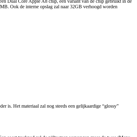
een Dual Core Apple A8 chip, een variant van de chip gebruikt in de
12MB. Ook de interne opslag zal naar 32GB verhoogd worden
 is. Het materiaal zal nog steeds een gelijkaardige “glossy”