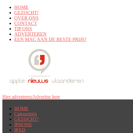
HOME
GEZOCHT!
OVER ONS
CONTACT
TIP ONS
ADVERTEREN
EEN MAC AAN DE BESTE PRIJS?
Hier adverteren/Advertise here
HOME
Categorieën
GEZOCHT!
IPHONE
IPAD