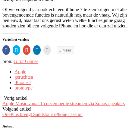
Of we volgend jaar ook echt een iPhone 7 te zien krijgen met alle
bovengenoemde functies is natuurlijk nog maar de vraag. Wij zijn
benieuwd, maar laat ons gerust weten welke functies jullie graag
zouden zien bij een volgende iPhone en hoe die er dan zal uitzien.
Vertel het verder:
Klik
Klik
Klik
Klik
Klik
Meer
om
om
om
om
om
te
te
op
op
dit
delen
delen
Google+
LinkedIn
te
bron:
G for Games
op
via
te
te
e-
Facebook
Twitter
delen
delen.
mailen
(Opent
(Opent
(Opent
(Opent
naar
Apple
in
in
in
in
een
geruchten
een
een
een
een
vriend
nieuw
nieuw
nieuw
nieuw
(Opent
iPhone 7
venster)
venster)
venster)
venster)
in
prototype
een
nieuw
venster)
Vorig artikel
Apple Music vanaf 15 december te streamen via Sonos-speakers
Volgend artikel
OnePlus brengt Sandstone iPhone case uit
Auteur