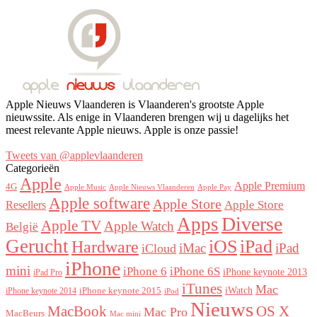
Apple Nieuws Vlaanderen is Vlaanderen's grootste Apple
nieuwssite. Als enige in Vlaanderen brengen wij u dagelijks het
meest relevante Apple nieuws. Apple is onze passie!
Tweets van @applevlaanderen
Categorieën
Apple
Apple Premium
4G
Apple Music
Apple Nieuws Vlaanderen
Apple Pay
Apple software
Apple Store
Resellers
Apple Store
Diverse
Apps
Apple TV
Apple Watch
België
Gerucht
iOS
iPad
Hardware
iMac
iPad
iCloud
iPhone
mini
iPhone 6
iPhone 6S
iPhone keynote 2013
iPad Pro
iTunes
Mac
iWatch
iPhone keynote 2015
iPhone keynote 2014
iPod
Nieuws
OS X
MacBook
Mac Pro
MacBeurs
Mac mini