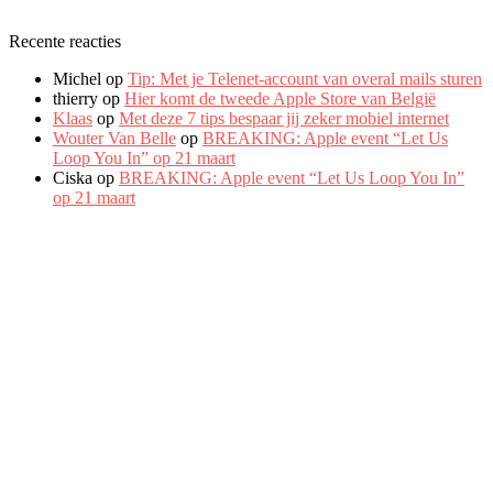
Recente reacties
Michel
op
Tip: Met je Telenet-account van overal mails sturen
thierry
op
Hier komt de tweede Apple Store van België
Klaas
op
Met deze 7 tips bespaar jij zeker mobiel internet
Wouter Van Belle
op
BREAKING: Apple event “Let Us
Loop You In” op 21 maart
Ciska
op
BREAKING: Apple event “Let Us Loop You In”
op 21 maart