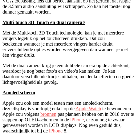
VGA toepassing. Iets dat perfect aansluit op het gerucht dat Apple
de 3.5mm audio-aansluiting wil schrappen. Zo kan het toestel nog
dunner gemaakt worden.
Multi-touch 3D Touch en dual camera’s
Met de Multi-toch 3D Touch technologie, kan je met meerdere
vingers tegelijk op het touchscreen drukken. Dat zou
betekenen wanneer je met meerdere vingers harder drukt,
er verschillende opties worden weergegeven dan wanneer je met
één vinger drukt.
Met de dual camera krijg je een dubbele camera op de achterkant,
waardoor je nog beter foto’s en video’s kan maken. Je kan
daardoor verschillende trucjes uithalen, met leuke effecten en goede
lichtgevoeligheid als gevolg.
Amoled scherm
Apple zou ook een model testen met een amoled-scherm,
deze display is voorlopig enkel op de
Apple Watch
te bewonderen.
Apple zou volgens
bronnen
pas plannen hebben om in 2018 over te
stappen op OLED-schermen in de
iPhone
, er zou nog te zwaar
geïnvesteerd worden in LCD-displays. Nog even geduld dus,
waarschijnlijk tot bij de
iPhone
8.