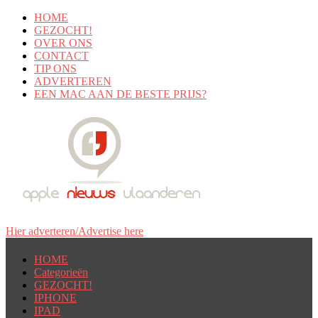
HOME
GEZOCHT!
OVER ONS
CONTACT
TIP ONS
ADVERTEREN
EEN MAC AAN DE BESTE PRIJS?
Hier adverteren/Advertise here
HOME
Categorieën
GEZOCHT!
IPHONE
IPAD