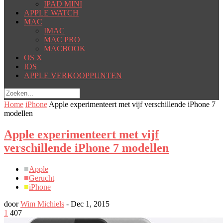
IPAD MINI
APPLE WATCH
MAC
IMAC
MAC PRO
MACBOOK
OS X
IOS
APPLE VERKOOPPUNTEN
Home
iPhone
Apple experimenteert met vijf verschillende iPhone 7
modellen
Apple experimenteert met vijf
verschillende iPhone 7 modellen
■
Apple
■
Gerucht
■
iPhone
door
Wim Michiels
-
Dec 1, 2015
1
407