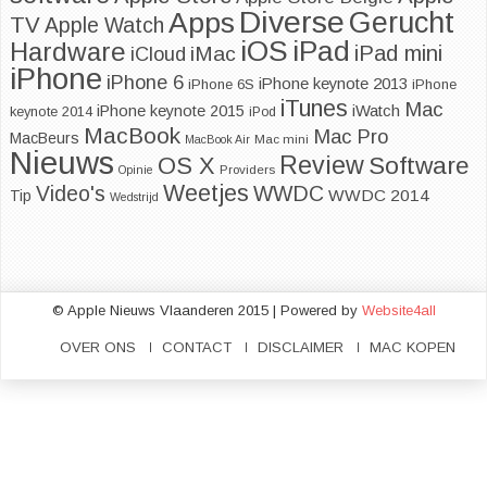
Diverse
Apps
Gerucht
TV
Apple Watch
iOS
iPad
Hardware
iPad mini
iMac
iCloud
iPhone
iPhone 6
iPhone keynote 2013
iPhone 6S
iPhone
iTunes
Mac
iPhone keynote 2015
iWatch
keynote 2014
iPod
MacBook
Mac Pro
MacBeurs
MacBook Air
Mac mini
Nieuws
Review
Software
OS X
Opinie
Providers
Weetjes
Video's
WWDC
WWDC 2014
Tip
Wedstrijd
© Apple Nieuws Vlaanderen 2015 | Powered by
Website4all
OVER ONS
CONTACT
DISCLAIMER
MAC KOPEN