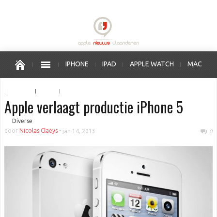
IPHONE
IPAD
APPLE WATCH
MAC
OS X
IOS
APPLE VERKOOPPUNTEN
Apple verlaagt productie iPhone 5
■
Diverse
door
Nicolas Claeys
-
jan 14, 2013
0