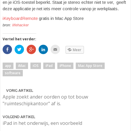
en je iOS-toestel beperkt. Staat je stereo echter niet te ver, geeft
deze applicatie je net iets meer controle vanop je werkplaats.
iKeyboardRemote
gratis in Mac App Store
bron:
lifehacker
Vertel het verder:
S
K
K
K
K
Meer
h
l
l
l
l
a
i
i
i
i
r
k
k
k
k
e
o
o
o
o
app
iMac
iOS
iPad
iPhone
Mac App Store
o
m
m
m
m
p
t
o
o
d
software
F
e
p
p
i
a
d
G
L
t
c
e
o
i
t
e
l
o
n
e
b
e
g
k
e
VORIG ARTIKEL
o
n
l
e
-
o
v
e
d
m
Apple zoekt ander oorden op tot bouw
k
i
+
I
a
(
a
t
n
i
"ruimteschipkantoor" af is.
O
T
e
t
l
p
w
d
e
e
e
i
e
d
n
n
t
l
e
n
VOLGEND ARTIKEL
t
t
e
l
a
iPad in het onderwijs, een voorbeeld
i
e
n
e
a
n
r
(
n
r
e
(
O
.
e