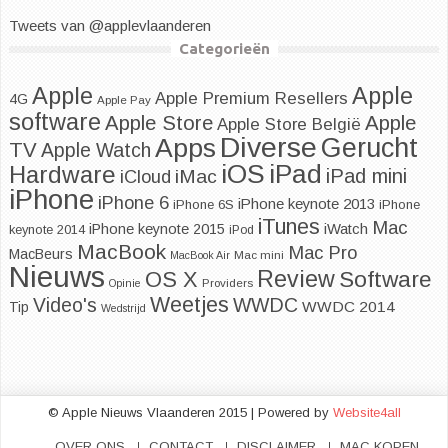
Tweets van @applevlaanderen
Categorieën
Apple
Apple
Apple Premium Resellers
4G
Apple Pay
software
Apple
Apple Store
Apple Store België
Diverse
Apps
Gerucht
TV
Apple Watch
iOS
iPad
Hardware
iPad mini
iMac
iCloud
iPhone
iPhone 6
iPhone keynote 2013
iPhone 6S
iPhone
iTunes
Mac
iPhone keynote 2015
iWatch
keynote 2014
iPod
MacBook
Mac Pro
MacBeurs
MacBook Air
Mac mini
Nieuws
Review
Software
OS X
Opinie
Providers
Weetjes
WWDC
Video's
WWDC 2014
Tip
Wedstrijd
© Apple Nieuws Vlaanderen 2015 | Powered by
Website4all
OVER ONS
CONTACT
DISCLAIMER
MAC KOPEN