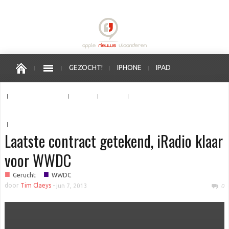
GEZOCHT!
IPHONE
IPAD
APPLE WATCH
MAC
OS X
IOS
APPLE VERKOOPPUNTEN
Laatste contract getekend, iRadio klaar
voor WWDC
■
■
Gerucht
WWDC
door
Tim Claeys
-
jun 7, 2013
0