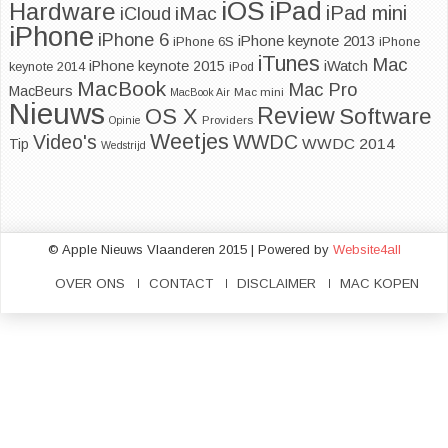
iOS
iPad
Hardware
iPad mini
iMac
iCloud
iPhone
iPhone 6
iPhone keynote 2013
iPhone 6S
iPhone
iTunes
Mac
iPhone keynote 2015
iWatch
keynote 2014
iPod
MacBook
Mac Pro
MacBeurs
MacBook Air
Mac mini
Nieuws
Review
Software
OS X
Opinie
Providers
Weetjes
Video's
WWDC
WWDC 2014
Tip
Wedstrijd
© Apple Nieuws Vlaanderen 2015 | Powered by
Website4all
OVER ONS
CONTACT
DISCLAIMER
MAC KOPEN