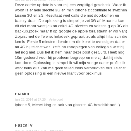
Deze carrier update is voor mij een vergiftigd geschenk. Waar ik
woon is er hele slechte 3G en mijn iphone zit continue te switchen
tussen 3G en 2G. Resultaat veel calls die niet doorkomen en
battery drain. De oplossing is simpel, je zet 3G af. Maar nu kan
dit niet maar want je kan enkel 4G afzetten en valt terug op 3G als
backup.(zoek maar ff op google de apple fora staatn er vol van)
Zojuist met de Telenet helpdesk gepraat, zoals altijd hilarisch die
kerels. Eerste 5 minuten diende om die kerel te overtuigen dat er
nu 4G bij telenet was, zelfs na raadplegen van collega’s wist hij
het nog niet. Dus het ik hem naar deze post gestuurd. Heeft nog
10m geduurd voor hij probleem begreep en me zij dat hij niets
kon doen. Oplossing is simpel ik wil mijn vorige carier profile. Ik
werk thuis dus kan me geen failed calls veroorloven dus Telenet
geen oplossing is een nieuwe klant voor proximus.
maxim
jan 26, 2014 at 17:25
Antwoord
Iphone 5, telenet king en ook van gisteren 4G beschikbaar! :)
Pascal V
jan 27, 2014 at 12:10
Antwoord