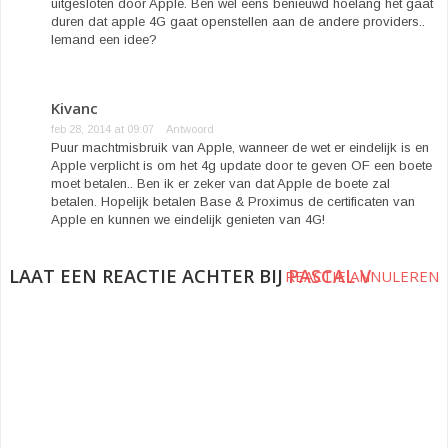
uitgesloten door Apple. Ben wel eens benieuwd hoelang het gaat
duren dat apple 4G gaat openstellen aan de andere providers..
Iemand een idee?
Kivanc
feb 28, 2014 at 09:07
Antwoord
Puur machtmisbruik van Apple, wanneer de wet er eindelijk is en
Apple verplicht is om het 4g update door te geven OF een boete
moet betalen.. Ben ik er zeker van dat Apple de boete zal
betalen. Hopelijk betalen Base & Proximus de certificaten van
Apple en kunnen we eindelijk genieten van 4G!
LAAT EEN REACTIE ACHTER BIJ
PASCAL V
REACTIE ANNULEREN