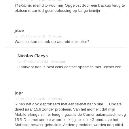
@eX&Tric idemdito voor mij. Opgelost door een backup terug te
platsen maar idd geen oplossing op lange termijn …
jitse
jan 27, 2014 at 17:02
Antwoord
Wanneer kan dit ook op android toestellen?
Nicolas Claeys
jan 27, 2014 at 17:52
Antwoord
Daarvoor kan je best eens contact opnemen met Telenet zelf.
jopr
jan 30, 2014 at 13:35
Antwoord
Ik heb het ook geprobeerd met een telenet nano sim … Update
direct naar 15.6 zonder probleem. Van het moment dat mijn
Mobile vikings sim er terug ingaat is de Carrier automatisch terug
15.5. Dus met andere woorden, krijgt telenet 4G omdat ze het
Mobistar netwerk gebruiken. Andere providers worden nog altijd