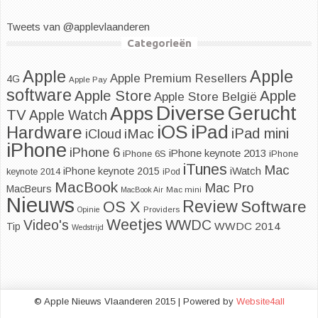
Tweets van @applevlaanderen
Categorieën
Apple
Apple
Apple Premium Resellers
4G
Apple Pay
software
Apple
Apple Store
Apple Store België
Diverse
Apps
Gerucht
TV
Apple Watch
iOS
iPad
Hardware
iPad mini
iMac
iCloud
iPhone
iPhone 6
iPhone keynote 2013
iPhone 6S
iPhone
iTunes
Mac
iPhone keynote 2015
iWatch
keynote 2014
iPod
MacBook
Mac Pro
MacBeurs
MacBook Air
Mac mini
Nieuws
Review
Software
OS X
Opinie
Providers
Weetjes
Video's
WWDC
WWDC 2014
Tip
Wedstrijd
© Apple Nieuws Vlaanderen 2015 | Powered by
Website4all