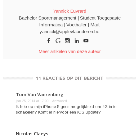
u
i
n
t
e
w
n
e
i
n
v
e
e
n
d
Yannick Euvrard
e
e
n
e
(
n
n
n
e
O
Bachelor Sportmanagement | Student Toegepaste
s
n
i
n
p
t
i
e
n
e
Informatica | Voetballer | Mail:
e
e
u
i
n
yannick@applevlaanderen.be
r
u
w
e
t
)
w
v
u
i
v
e
w
n
e
n
v
e
n
s
e
e
s
t
n
n
Meer artikelen van deze auteur
t
e
s
n
e
r
t
i
r
)
e
e
)
r
u
)
w
v
e
11 REACTIES OP DIT BERICHT
n
s
t
e
Tom Van Vaerenberg
r
)
jan 25, 2014 at 17:00
Antwoord
Ik heb op mijn iPhone 5 geen mogelijkheid om 4G in te
schakelen? Komt er hiervoor een iOS update?
Nicolas Claeys