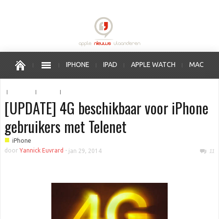
IPHONE
IPAD
APPLE WATCH
MAC
OS X
IOS
APPLE VERKOOPPUNTEN
[UPDATE] 4G beschikbaar voor iPhone
gebruikers met Telenet
■
iPhone
door
Yannick Euvrard
-
jan 29, 2014
11