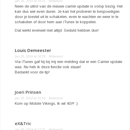
jan 25, 2014 at 18:21
Antwoord
Neen de uitrol van de nieuwe carrier update is volop bezig. Het
kan dus wel even duren. Je kan het proberen te bespoedigen
door je toestel uit te schakelen, even te wachten en weer in te
schakelen of door hem aan iTunes te koppelen.
Dat werkt evenwel niet altijd. Geduld hebben dus!
Louis Demeester
jan 25, 2014 at 18:29
Antwoord
Via iTunes gaf hij bij mij een melding dat er een Carrier update
was. Nu heb ik deze functie ook staan!
Bedankt voor de tip!
Joeri Prinsen
jan 25, 2014 at 22:43
Antwoord
Kom op Mobile Vikings, Ik wil 4G!!! :)
eX&Tric
jan 26, 2014 at 13:31
Antwoord